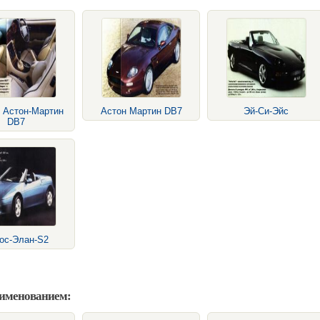
 Астон-Мартин
Астон Мартин DB7
Эй-Си-Эйс
DB7
ос-Элан-S2
аименованием: