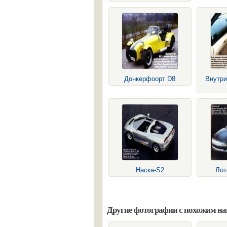
Донкерфоорт D8
Внутри
Наска-S2
Лот
Другие фотографии с похожим н