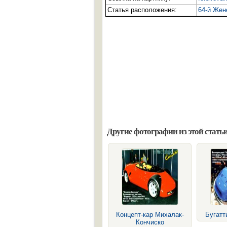
Статья расположения:
64-й Жен
Другие фотографии из этой статьи
Концепт-кар Михалак-
Бугатт
Кончиско