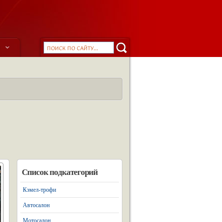
ы
Список подкатегорий
Кэмел-трофи
Автосалон
Мотосалон