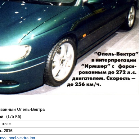
ванный Опель-Вектра
йт (175 Кб)
точек
ь 2016
nnyy_opel-vektra.jpg