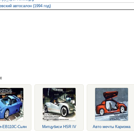
евский автосалон (1994 год)
:
и-ЕВ110С-Сьян
Митцубиси HSR IV
Авто мечты Каризма