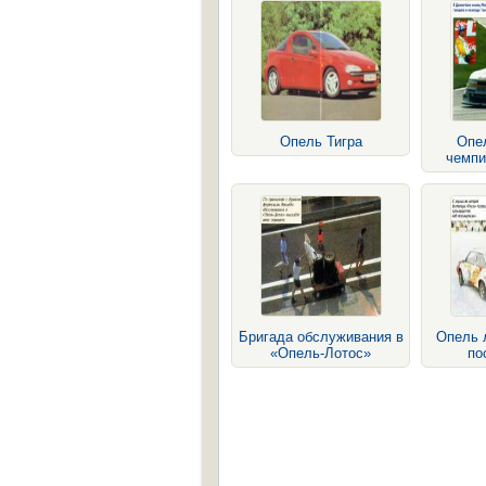
Опель Тигра
Опел
чемпи
Бригада обслуживания в
Опель 
«Опель-Лотос»
по