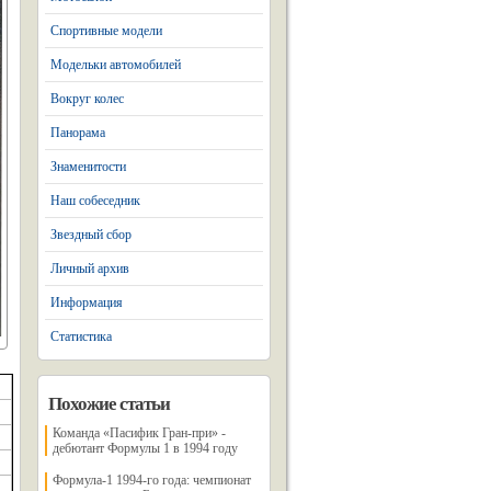
Спортивные модели
Модельки автомобилей
Вокруг колес
Панорама
Знаменитости
Наш собеседник
Звездный сбор
Личный архив
Информация
Статистика
Похожие статьи
Команда «Пасифик Гран-при» -
дебютант Формулы 1 в 1994 году
Формула-1 1994-го года: чемпионат