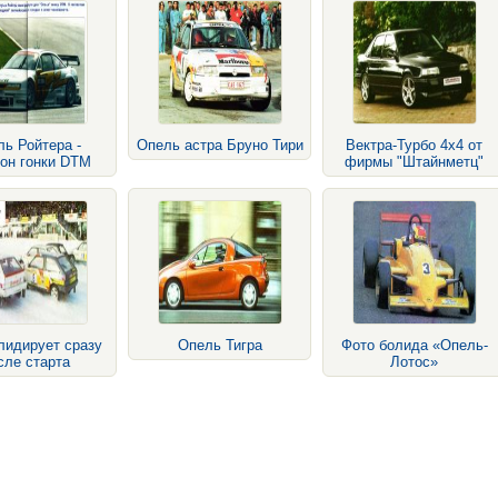
ь Ройтера -
Опель астра Бруно Тири
Вектра-Турбо 4x4 от
он гонки DTM
фирмы "Штайнметц"
лидирует сразу
Опель Тигра
Фото болида «Опель-
сле старта
Лотос»