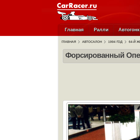
Главная
Ралли
Автогонк
ГЛАВНАЯ
АВТОСАЛОН
1994 ГОД
64-Й Ж
Форсированный Опе