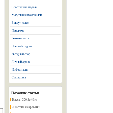
Спортивные модели
Модельки автомобилей
Вокруг колес
Панорама
Знаменитости
Наш собеседник
Звездный сбор
Личный архив
Информация
Статистика
Похожие статьи
Ниссан-300 ЗетИкс
«Ниссан» и акробатки