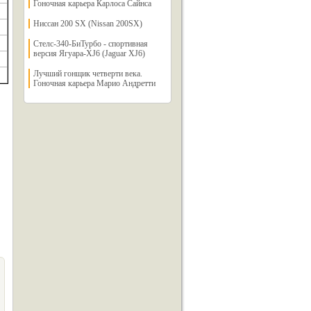
Гоночная карьера Карлоса Сайнса
Ниссан 200 SX (Nissan 200SX)
Стелс-340-БиТурбо - спортивная
версия Ягуара-XJ6 (Jaguar XJ6)
Лучший гонщик четверти века.
Гоночная карьера Марио Андретти