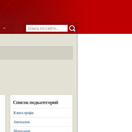
ы
Список подкатегорий
Кэмел-трофи
Автосалон
Мотосалон