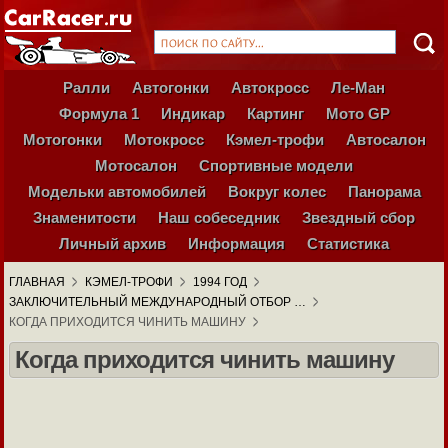
Ралли
Автогонки
Автокросс
Ле-Ман
Формула 1
Индикар
Картинг
Мото GP
Мотогонки
Мотокросс
Кэмел-трофи
Автосалон
Мотосалон
Спортивные модели
Модельки автомобилей
Вокруг колес
Панорама
Знаменитости
Наш собеседник
Звездный сбор
Личный архив
Информация
Статистика
ГЛАВНАЯ
КЭМЕЛ-ТРОФИ
1994 ГОД
ЗАКЛЮЧИТЕЛЬНЫЙ МЕЖДУНАРОДНЫЙ ОТБОР …
КОГДА ПРИХОДИТСЯ ЧИНИТЬ МАШИНУ
Когда приходится чинить машину