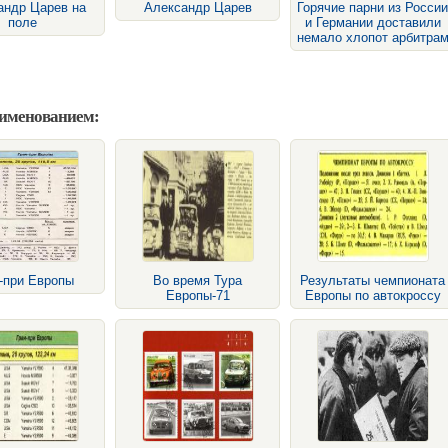
андр Царев на
Александр Царев
Горячие парни из России
поле
и Германии доставили
немало хлопот арбитра
аименованием:
-при Европы
Во время Тура
Результаты чемпионата
Европы-71
Европы по автокроссу