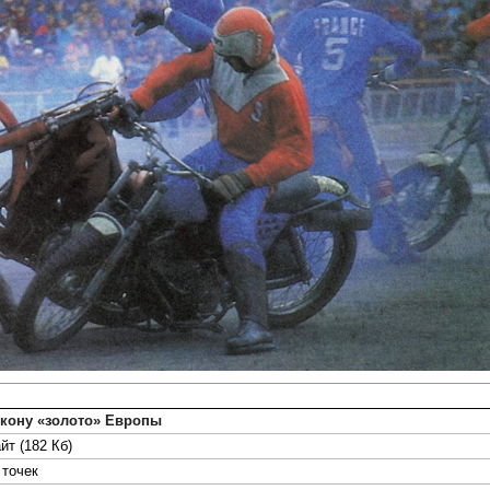
 кону «золото» Европы
йт (182 Кб)
точек