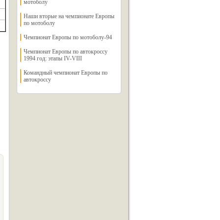
мотоболу
Наши вторые на чемпионате Европы
по мотоболу
Чемпионат Европы по мотоболу-94
Чемпионат Европы по автокроссу
1994 год: этапы IV-VIII
Командный чемпионат Европы по
автокроссу