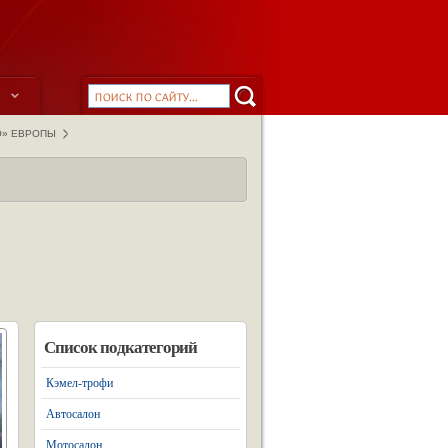
ы
О» ЕВРОПЫ
Список подкатегорий
Кэмел-трофи
Автосалон
Мотосалон