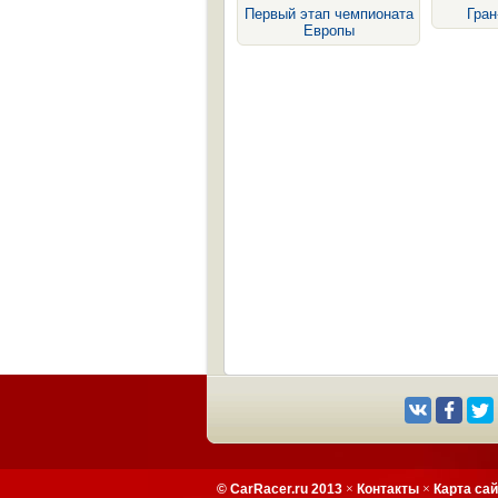
Первый этап чемпионата
Гран
Европы
© CarRacer.ru 2013
×
Контакты
×
Карта са