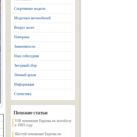
Спортивные модели
Модельки автомобилей
Вокруг колес
Панорама
Знаменитости
Наш собеседник
Звездный сбор
Личный архив
Информация
Статистика
Похожие статьи
VIII чемпионат Европы по мотоболу
в 1993 году
Шестой чемпионат Европы по