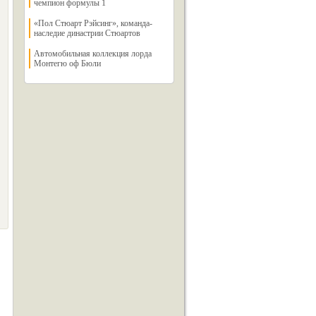
чемпион формулы 1
«Пол Стюарт Рэйсинг», команда-
наследие династрии Стюартов
Автомобильная коллекция лорда
Монтегю оф Бюли