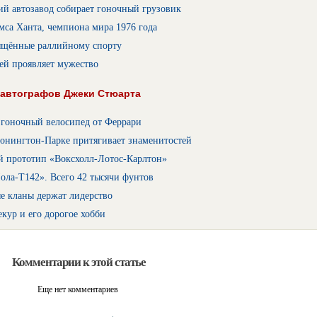
й автозавод собирает гоночный грузовик
са Ханта, чемпиона мира 1976 года
ящённые раллийному спорту
ей проявляет мужество
 автографов Джеки Стюарта
 гоночный велосипед от Феррари
Донингтон-Парке притягивает знаменитостей
й прототип «Воксхолл-Лотос-Карлтон»
ола-Т142». Всего 42 тысячи фунтов
е кланы держат лидерство
кур и его дорогое хобби
Комментарии к этой статье
Еще нет комментариев