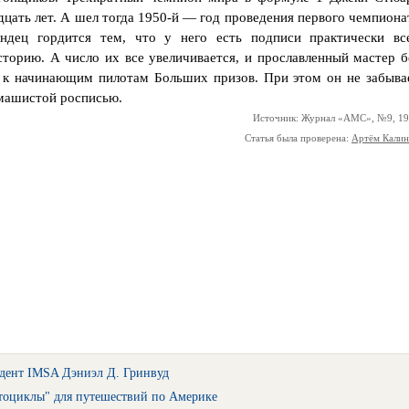
дцать лет. А шел тогда 1950-й — год проведения первого чемпиона
ндец гордится тем, что у него есть подписи практически вс
сторию. А число их все увеличивается, и прославленный мастер б
м к начинающим пилотам Больших призов. При этом он не забыва
змашистой росписью.
Источник: Журнал «АМС», №9, 1
Статья была проверена:
Артём Кали
дент IMSA Дэниэл Д. Гринвуд
тоциклы" для путешествий по Америке