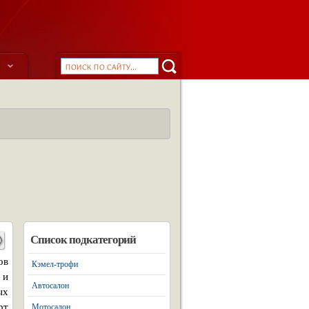
ы
Список подкатегорий
ов
Кэмел-трофи
 и
Автосалон
ых
рт
Мотосалон