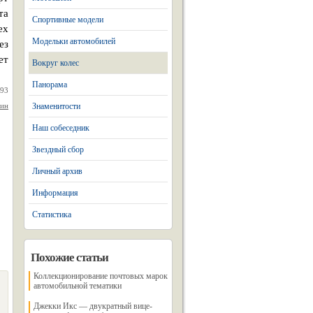
та
Спортивные модели
ех
Модельки автомобилей
ез
ет
Вокруг колес
Панорама
993
нин
Знаменитости
Наш собеседник
Звездный сбор
Личный архив
Информация
Статистика
Похожие статьи
Коллекционирование почтовых марок
автомобильной тематики
Джекки Икс — двукратный вице-