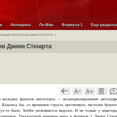
и
Автокросс
Ле-Ман
Формула 1
Еще раздел
ЛЕКЦИЯ АВТОГРАФОВ ДЖЕКИ СТЮАРТА
ов Джеки Стюарта
0
и молодых фанатов автоспорта — коллекционирование автограф
. Казалось бы, со временем страсть протягивать листочек бумаги
ут-то было. Хобби затягивается надолго. И не только у некотор
тогонщиков. Трехкратный чемпион мира в формуле 1 Джеки Стюа