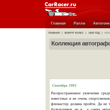
Главная
Ралли
Автогонк
ГЛАВНАЯ
ВОКРУГ КОЛЕС
1993 ГОД
КОЛ
Коллекция автограф
Сентябрь 1993
Распространенное увлечение сред
известных и не очень спортсменов
фломастер должна пройти. Да не т
болельщиков, но и... у самих ав