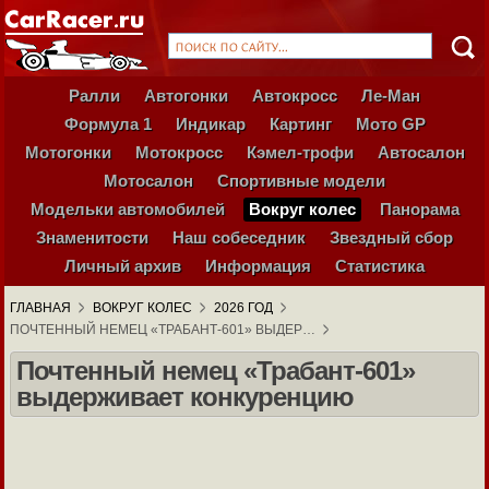
Ралли
Автогонки
Автокросс
Ле-Ман
Формула 1
Индикар
Картинг
Мото GP
Мотогонки
Мотокросс
Кэмел-трофи
Автосалон
Мотосалон
Спортивные модели
Модельки автомобилей
Вокруг колес
Панорама
Знаменитости
Наш собеседник
Звездный сбор
Личный архив
Информация
Статистика
ГЛАВНАЯ
ВОКРУГ КОЛЕС
2026 ГОД
ПОЧТЕННЫЙ НЕМЕЦ «ТРАБАНТ-601» ВЫДЕР…
Почтенный немец «Трабант-601»
выдерживает конкуренцию