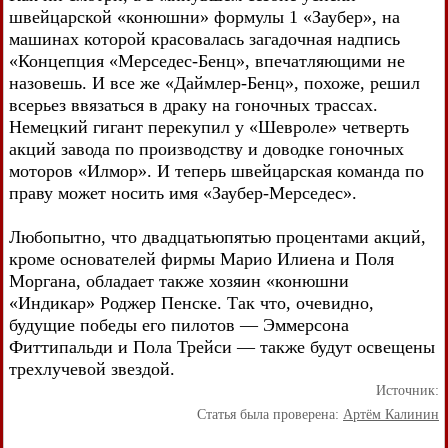
швейцарской «конюшни» формулы 1 «Заубер», на
машинах которой красовалась загадочная надпись
«Концепция «Мерседес-Бенц», впечатляющими не
назовешь. И все же «Даймлер-Бенц», похоже, решил
всерьез ввязаться в драку на гоночных трассах.
Немецкий гигант перекупил у «Шевроле» четверть
акций завода по производству и доводке гоночных
моторов «Илмор». И теперь швейцарская команда по
праву может носить имя «Заубер-Мерседес».
Любопытно, что двадцатьюпятью процентами акций,
кроме основателей фирмы Марио Илиена и Поля
Моргана, обладает также хозяин «конюшни
«Индикар» Роджер Пенске. Так что, очевидно,
будущие победы его пилотов — Эммерсона
Фиттипальди и Пола Трейси — также будут освещены
трехлучевой звездой.
Источник:
Статья была проверена:
Артём Калинин