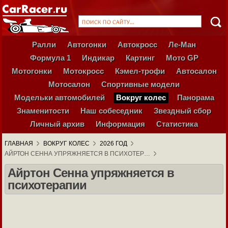
Ралли
Автогонки
Автокросс
Ле-Ман
Формула 1
Индикар
Картинг
Мото GP
Мотогонки
Мотокросс
Кэмел-трофи
Автосалон
Мотосалон
Спортивные модели
Модельки автомобилей
Вокруг колес
Панорама
Знаменитости
Наш собеседник
Звездный сбор
Личный архив
Информация
Статистика
ГЛАВНАЯ
ВОКРУГ КОЛЕС
2026 ГОД
АЙРТОН СЕННА УПРЯЖНЯЕТСЯ В ПСИХОТЕР…
Айртон Сенна упряжняется в
психотерапии