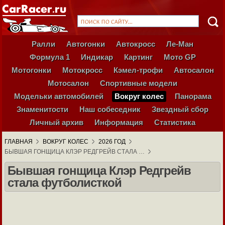
Ралли
Автогонки
Автокросс
Ле-Ман
Формула 1
Индикар
Картинг
Мото GP
Мотогонки
Мотокросс
Кэмел-трофи
Автосалон
Мотосалон
Спортивные модели
Модельки автомобилей
Вокруг колес
Панорама
Знаменитости
Наш собеседник
Звездный сбор
Личный архив
Информация
Статистика
ГЛАВНАЯ
ВОКРУГ КОЛЕС
2026 ГОД
БЫВШАЯ ГОНЩИЦА КЛЭР РЕДГРЕЙВ СТАЛА …
Бывшая гонщица Клэр Редгрейв
стала футболисткой