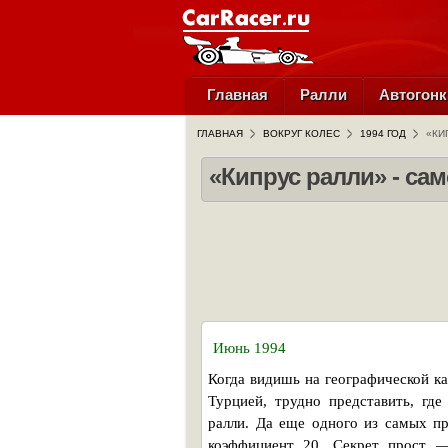
Главная
Ралли
Автогонк
ГЛАВНАЯ
ВОКРУГ КОЛЕС
1994 ГОД
«КИ
«Кипрус ралли» - са
Июнь 1994
Когда видишь на географической к
Турцией, трудно представить, гд
ралли. Да еще одного из самых 
коэффициент 20. Секрет прост —