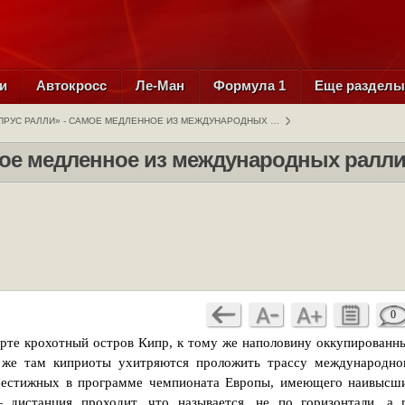
и
Автокросс
Ле-Ман
Формула 1
Еще раздел
ПРУС РАЛЛИ» - САМОЕ МЕДЛЕННОЕ ИЗ МЕЖДУНАРОДНЫХ …
мое медленное из международных ралл
0
арте крохотный остров Кипр, к тому же наполовину оккупированн
е же там киприоты ухитряются проложить трассу международно
престижных в программе чемпионата Европы, имеющего наивысш
 дистанция проходит, что называется, не по горизонтали, а 