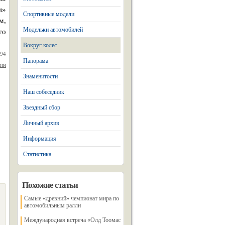
и»
Спортивные модели
м,
Модельки автомобилей
го
Вокруг колес
994
Панорама
нин
Знаменитости
Наш собеседник
Звездный сбор
Личный архив
Информация
Статистика
Похожие статьи
Самые «древний» чемпионат мира по
автомобильным ралли
Международная встреча «Олд Тоомас