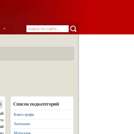
ы
и
Список подкатегорий
ый
Кэмел-трофи
го
Автосалон
ий
по
Мотосалон