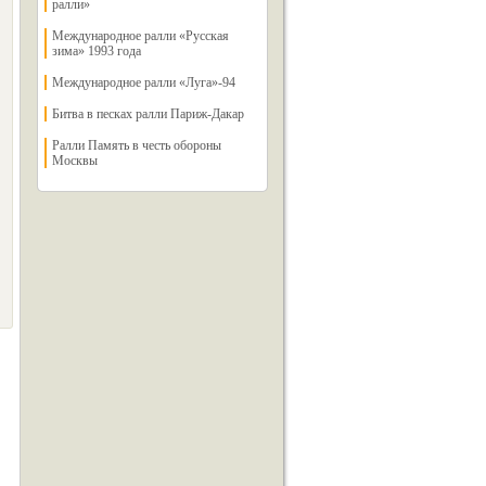
ралли»
Международное ралли «Русская
зима» 1993 года
Международное ралли «Луга»-94
Битва в песках ралли Париж-Дакар
Ралли Память в честь обороны
Москвы