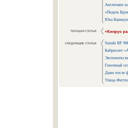
Англичане на
«Педаль Брук
Юха Канккун
«Кипрус ра
ТЕКУЩАЯ СТАТЬЯ
Suzuki RF 90
СЛЕДУЮЩИЕ СТАТЬИ
Кабриолет «
Экспонаты в
Гоночный сез
Даже после 
Улица Фитти