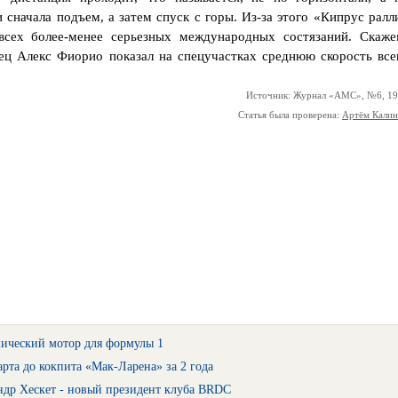
 сначала подъем, а затем спуск с горы. Из-за этого «Кипрус ралл
сех более-менее серьезных международных состязаний. Скаже
ец Алекс Фиорио показал на спецучастках среднюю скорость все
Источник: Журнал «АМС», №6, 1
Статья была проверена:
Артём Кали
мический мотор для формулы 1
арта до кокпита «Мак-Ларена» за 2 года
ндр Хескет - новый президент клуба BRDC