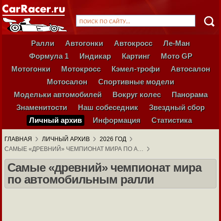
Ралли
Автогонки
Автокросс
Ле-Ман
Формула 1
Индикар
Картинг
Мото GP
Мотогонки
Мотокросс
Кэмел-трофи
Автосалон
Мотосалон
Спортивные модели
Модельки автомобилей
Вокруг колес
Панорама
Знаменитости
Наш собеседник
Звездный сбор
Личный архив
Информация
Статистика
ГЛАВНАЯ
ЛИЧНЫЙ АРХИВ
2026 ГОД
САМЫЕ «ДРЕВНИЙ» ЧЕМПИОНАТ МИРА ПО А…
Самые «древний» чемпионат мира
по автомобильным ралли