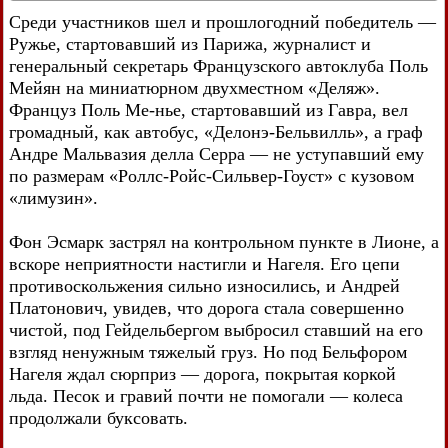
Среди участников шел и прошлогодний победитель —
Ружье, стартовавший из Парижа, журналист и
генеральный секретарь Французского автоклуба Поль
Мейян на миниатюрном двухместном «Деляж».
Француз Поль Ме-нье, стартовавший из Гавра, вел
громадный, как автобус, «Делонэ-Бельвилль», а граф
Андре Мальвазия делла Серра — не уступавший ему
по размерам «Роллс-Ройс-Сильвер-Гоуст» с кузовом
«лимузин».
Фон Эсмарк застрял на контрольном пункте в Лионе, а
вскоре неприятности настигли и Нагеля. Его цепи
противоскольжения сильно износились, и Андрей
Платонович, увидев, что дорога стала совершенно
чистой, под Гейдельбергом выбросил ставший на его
взгляд ненужным тяжелый груз. Но под Бельфором
Нагеля ждал сюрприз — дорога, покрытая коркой
льда. Песок и гравий почти не помогали — колеса
продолжали буксовать.