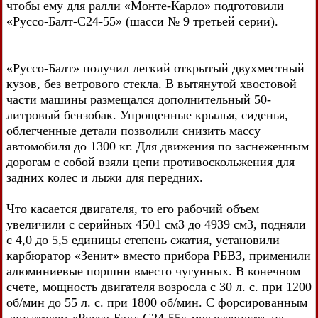
чтобы ему для ралли «Монте-Карло» подготовили
«Руссо-Балт-С24-55» (шасси № 9 третьей серии).
«Руссо-Балт» получил легкий открытый двухместный
кузов, без ветрового стекла. В вытянутой хвостовой
части машины размещался дополнительный 50-
литровый бензобак. Упрощенные крылья, сиденья,
облегченные детали позволили снизить массу
автомобиля до 1300 кг. Для движения по заснеженным
дорогам с собой взяли цепи противоскольжения для
задних колес и лыжи для передних.
Что касается двигателя, то его рабочий объем
увеличили с серийных 4501 см3 до 4939 см3, подняли
с 4,0 до 5,5 единицы степень сжатия, установили
карбюратор «Зенит» вместо прибора РБВЗ, применили
алюминиевые поршни вместо чугунных. В конечном
счете, мощность двигателя возросла с 30 л. с. при 1200
об/мин до 55 л. с. при 1800 об/мин. С форсированным
двигателем «Руссо-Балт-С24-55» мог развивать на