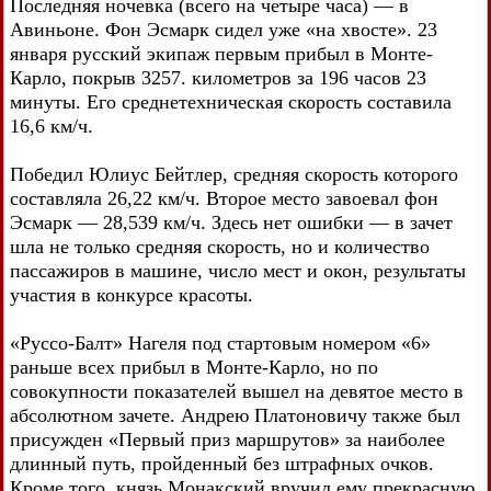
Последняя ночевка (всего на четыре часа) — в
Авиньоне. Фон Эсмарк сидел уже «на хвосте». 23
января русский экипаж первым прибыл в Монте-
Карло, покрыв 3257. километров за 196 часов 23
минуты. Его среднетехническая скорость составила
16,6 км/ч.
Победил Юлиус Бейтлер, средняя скорость которого
составляла 26,22 км/ч. Второе место завоевал фон
Эсмарк — 28,539 км/ч. Здесь нет ошибки — в зачет
шла не только средняя скорость, но и количество
пассажиров в машине, число мест и окон, результаты
участия в конкурсе красоты.
«Руссо-Балт» Нагеля под стартовым номером «6»
раньше всех прибыл в Монте-Карло, но по
совокупности показателей вышел на девятое место в
абсолютном зачете. Андрею Платоновичу также был
присужден «Первый приз маршрутов» за наиболее
длинный путь, пройденный без штрафных очков.
Кроме того, князь Монакский вручил ему прекрасную