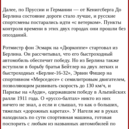
Далее, по Пруссии и Германии — от Кенигсберга До
Берлина состояние дороги стало лучше, и русские
спортсмены постарались идти «с ветерком». Пункты
контроля времени в этих двух городах они прошли без
опозданий.
Ротмистр фон Эсмарк на «Дюркоппе» стартовал из
Берлина. Он рассчитывал, что его быстроходный
автомобиль обеспечит победу. Но из Берлина также
вступили в борьбу братья Бейтлер на двух легких и
быстроходных «Берлие-16-32», Эрвин Фишер на
спортивном «Мерседесе» с семилитровым двигателем,
позволяющим развивать скорость до 130 км/ч, и
Паризье на «Ауди», одержавшем победу в Альпийских
ралли 1911 года. О «руссо-балтах» никто из них
ничего не знал, а если и слышал, то как о больших,
тяжелых «дорожных каретах». У Нагеля же в руках
находилась по сути спортивная машина, готовая
поспорить с любым из названных автомобилей по