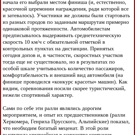
начала его выбрали местом финиша (и, естественно,
красочной церемонии награждения, ради которой все
и затевалось). Участники же должны были стартовать
из разных городов по заданным маршрутам примерно
одинаковой протяженности. Автомобилистам
предписывалось выдерживать среднетехническую
скорость 10 км/ч с обязательной отметкой в
контрольных пунктах на дистанции. Принятых
сегодня допов и, в частности, скоростных участков
тогда еще не существовало, но в результатах по
особой шкале учитывалось количество пассажиров,
комфортабельность и внешний вид автомобиля (на
финише проводился «конкурс красоты» машин). Как
видим, соревнования носили скорее туристический,
нежели спортивный характер.
Сами по себе эти ралли являлись дорогим
мероприятием, и опыт их предшественников (ралли
Херкомера, Генриха Прусского, Альпийские) показал,
что необходим богатый меценат. В этой роли
выступила крупнейшая в княжестве компания