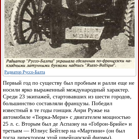
Радиатор Руссо-Балта
Первый год по существу был пробным и ралли еще не
носили ярко выраженный международный характер.
Среди 23 экипажей, стартовавших из шести городов,
большинство составляли французы. Победил
известный в те годы гонщик Анри Ружье на
автомобиле «Тюрка-Мери» с двигателем мощностью
25 л. с. Вторым был де Аспазиу на «Гоброн-Брийе» и
третьим — Юлиус Бейтлер на «Мартини» (он был
тогда директором этой швейцарской фирмы).