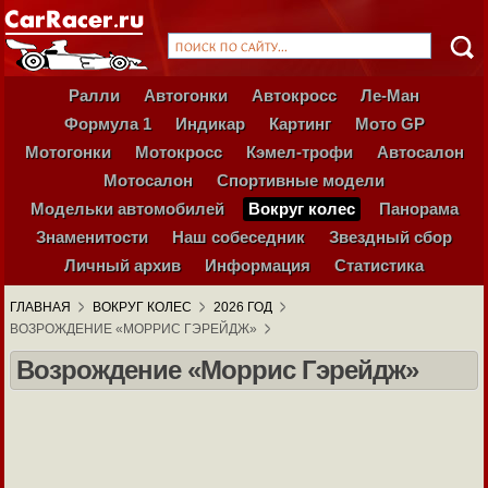
Ралли
Автогонки
Автокросс
Ле-Ман
Формула 1
Индикар
Картинг
Мото GP
Мотогонки
Мотокросс
Кэмел-трофи
Автосалон
Мотосалон
Спортивные модели
Модельки автомобилей
Вокруг колес
Панорама
Знаменитости
Наш собеседник
Звездный сбор
Личный архив
Информация
Статистика
ГЛАВНАЯ
ВОКРУГ КОЛЕС
2026 ГОД
ВОЗРОЖДЕНИЕ «МОРРИС ГЭРЕЙДЖ»
Возрождение «Моррис Гэрейдж»