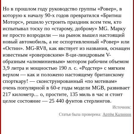
Но в прошлом году руководство группы «Ровер», в
которую к началу 90-х годов превратился «Бритиш
Моторс», решило устроить праздник всем тем, кто
испытывал тоску по «старому, доброму» MG. Марку
не просто возродили — на рынок вышел настоящий
новый автомобиль, а не оспортивленный «Ровер» или
«Остин». MG-RV8, как явствует из названия, оснащен
известным «роверовским» 8-ци-линдровым V-
образным «алюминиевым» мотором рабочим объемом
3,9 литра и мощностью 190 л. с. «Родстер» с мягким
верхом — как и положено настоящему британскому
спорткару! — сконструированный «по мотивам»
очень популярной в 60-е годы модели MGB, развивает
217 километр... о, простите, 135 миль в час и стоит
целое состояние — 25 440 фунтов стерлингов.
Источник:
Статья была проверена:
Артём Калинин