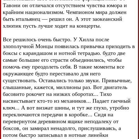
Тавони он отличался отсутствием чувства юмора и
крайним национализмом. Чемпионом мира должен
быть итальянец — решил он. А этот заокеанский
хлюпик пусть лучше ходит на концерты.
Все решилось очень быстро. У Хилла после
злополучной Монцы появилась привычка приходить в
боксы с карандашом и нотной тетрадью. будто две
самые большие его страсти объединились, чтобы
помочь ему преодолеть себя. В такие моменты все
окружающее будто переставало для него
существовать. Оставались только звуки. Привычные,
слышанные, кажется, миллионы раз. Вот двигатель
басовито рокочет на низких оборотах... Тихо
насвистывает кто-то из механиков... Падает гаечный
ключ... А вот визжат шины, и тут же глухо, утробно
переключаются передачи в коробке... Сидя на
перевернутом деревянном ящике неподалеку от
боксов, он замирал ненадолго, прислушиваясь, а
потом быстро записывал в нотные линейки