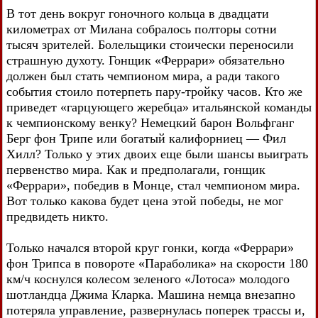
В тот день вокруг гоночного кольца в двадцати
километрах от Милана собралось полторы сотни
тысяч зрителей. Болельщики стоически переносили
страшную духоту. Гонщик «Феррари» обязательно
должен был стать чемпионом мира, а ради такого
события стоило потерпеть пару-тройку часов. Кто же
приведет «гарцующего жеребца» итальянской команды
к чемпионскому венку? Немецкий барон Вольфганг
Берг фон Трипе или богатый калифорниец — Фил
Хилл? Только у этих двоих еще были шансы выиграть
первенство мира. Как и предполагали, гонщик
«Феррари», победив в Монце, стал чемпионом мира.
Вот только какова будет цена этой победы, не мог
предвидеть никто.
Только начался второй круг гонки, когда «Феррари»
фон Трипса в повороте «Параболика» на скорости 180
км/ч коснулся колесом зеленого «Лотоса» молодого
шотландца Джима Кларка. Машина немца внезапно
потеряла управление, развернулась поперек трассы и,