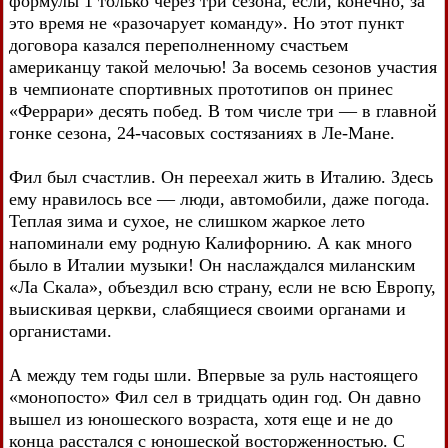
формулы 1 только через три сезона, если, конечно, за
это время не «разочарует команду». Но этот пункт
договора казался переполненному счастьем
американцу такой мелочью! За восемь сезонов участия
в чемпионате спортивных прототипов он принес
«Феррари» десять побед. В том числе три — в главной
гонке сезона, 24-часовых состязаниях в Ле-Мане.
Фил был счастлив. Он переехал жить в Италию. Здесь
ему нравилось все — люди, автомобили, даже погода.
Теплая зима и сухое, не слишком жаркое лето
напоминали ему родную Калифорнию. А как много
было в Италии музыки! Он наслаждался миланским
«Ла Скала», объездил всю страну, если не всю Европу,
выискивая церкви, слабящиеся своими органами и
органистами.
А между тем годы шли. Впервые за руль настоящего
«монопосто» Фил сел в тридцать один год. Он давно
вышел из юношеского возраста, хотя еще и не до
конца расстался с юношеской восторженностью. С