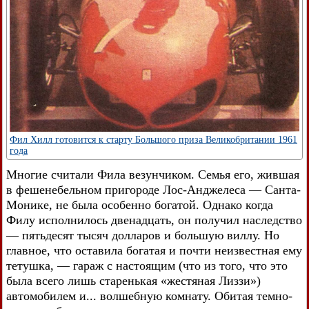
Фил Хилл готовится к старту Большого приза Великобритании 1961
года
Многие считали Фила везунчиком. Семья его, жившая
в фешенебельном пригороде Лос-Анджелеса — Санта-
Монике, не была особенно богатой. Однако когда
Филу исполнилось двенадцать, он получил наследство
— пятьдесят тысяч долларов и большую виллу. Но
главное, что оставила богатая и почти неизвестная ему
тетушка, — гараж с настоящим (что из того, что это
была всего лишь старенькая «жестяная Лиззи»)
автомобилем и... волшебную комнату. Обитая темно-