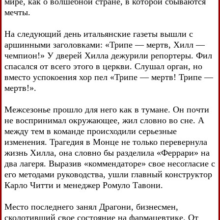
мире, как о волшебной стране, в которой сбываются
мечты.
На следующий день итальянские газеты вышли с
аршинными заголовками: «Трипе — мертв, Хилл —
чемпион!» У дверей Хилла дежурили репортеры. Фил
спасался от всего этого в церкви. Слушал орган, но
вместо успокоения хор пел «Трипе — мертв! Трипе —
мертв!».
Межсезонье прошло для него как в тумане. Он почти
не воспринимал окружающее, жил словно во сне. А
между тем в команде происходили серьезные
изменения. Трагедия в Монце не только перевернула
жизнь Хилла, она словно бы разделила «Феррари» на
два лагеря. Выразив «коммендаторе» свое несогласие с
его методами руководства, ушли главный конструктор
Карло Читти и менеджер Ромуло Тавони.
Место последнего занял Драгони, бизнесмен,
сколотивший свое состояние на фармацевтике. От