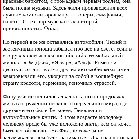
красным бархатом, с громадным черным роялем, она
была полна музыки. Здесь жили произведения всех
лучших композиторов мира — оперы, симфонии,
балеты. С тех пор музыка стала второй
привязанностью Фила.
Но первой все же оставались автомобили. Тихий и
застенчивый юноша забывал про все на свете, если в
его руках оказывался английский автомобильный
журнал. «Эм-Джи», «Ягуар», «Альфа-Ромео» и
десятки, сотни, тысячи других автомобильных имен
зачаровывали его, уводили за собой в волшебную
страну красоты, гармонии, гоночных страстей.
Филу уже исполнилось двадцать, но он продолжал
жить в окружении несколько нереального мира, где
друзьями его были Бетховен, Вивальди и
автомобильные книги. В этом возрасте молодому
человеку вроде бы уже положено знать, кем он хочет
быть в этой жизни. Но Фил, похоже, и не
задумывался, чем будет заниматься. Два года он играл