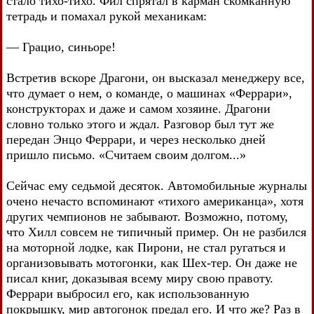
стало тихо-тихо. Фил спрятал в карман скомканную
тетрадь и помахал рукой механикам:
— Грацио, синьоре!
Встретив вскоре Драгони, он высказал менеджеру все,
что думает о нем, о команде, о машинах «Феррари»,
конструкторах и даже и самом хозяине. Драгони
словно только этого и ждал. Разговор был тут же
передан Энцо Феррари, и через несколько дней
пришло письмо. «Считаем своим долгом...»
Сейчас ему седьмой десяток. Автомобильные журналы
очено нечасто вспоминают «тихого американца», хотя
других чемпионов не забывают. Возможно, потому,
что Хилл совсем не типичный пример. Он не разбился
на моторной лодке, как Пирони, не стал ругаться и
организовывать мотогонки, как Шех-тер. Он даже не
писал книг, доказывая всему миру свою правоту.
Феррари выбросил его, как использованную
покрышку, мир автогонок предал его. И что же? Раз в