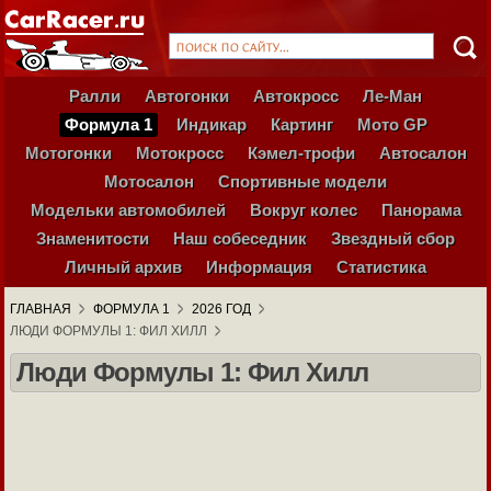
Ралли
Автогонки
Автокросс
Ле-Ман
Формула 1
Индикар
Картинг
Мото GP
Мотогонки
Мотокросс
Кэмел-трофи
Автосалон
Мотосалон
Спортивные модели
Модельки автомобилей
Вокруг колес
Панорама
Знаменитости
Наш собеседник
Звездный сбор
Личный архив
Информация
Статистика
ГЛАВНАЯ
ФОРМУЛА 1
2026 ГОД
ЛЮДИ ФОРМУЛЫ 1: ФИЛ ХИЛЛ
Люди Формулы 1: Фил Хилл