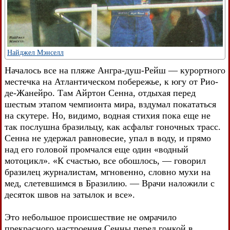
Найджел Мэнселл
Началось все на пляже Ангра-душ-Рейш — курортного
местечка на Атлантическом побережье, к югу от Рио-
де-Жанейро. Там Айртон Сенна, отдыхая перед
шестым этапом чемпионта мира, вздумал покататься
на скутере. Но, видимо, водная стихия пока еще не
так послушна бразильцу, как асфальт гоночных трасс.
Сенна не удержал равновесие, упал в воду, и прямо
над его головой промчался еще один «водный
мотоцикл». «К счастью, все обошлось, — говорил
бразилец журналистам, мгновенно, словно мухи на
мед, слетевшимся в Бразилию. — Врачи наложили с
десяток швов на затылок и все».
Это небольшое происшествие не омрачило
прекрасного настроения Сенны перед гонкой в