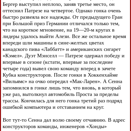
Бергер выступил неплохо, заняв третье место, он
оттеснил Патрезе на четвертое. Однако гонка очень
быстро развеяла все надежды. От предыдущего Гран
при Большой приз Германии отличался только тем,
что на короткое мгновение, на 19—20-м кругах в
лидеры удалось выйти Алези. Все же остальное время
впереди шли машины в сине-желтых цветах
канадского пива «Лаббатт» и американских сигарет
«Кэмел». Дуэт Мэнселл — Патрезе одержал победу и
впервые в сезоне (кстати, впервые за последние
четыре года) вывел свою команду вперед в зачете
Кубка конструкторов. После гонки в Хоккенхайме
«Вильямс» на очко опередил «Мак-Ларен». А Сенна
запомнился в гонке лишь тем, что вновь, в который
уже раз, вытолкнул автомобиль Проста за пределы
трассы. Кончилась для него гонка третий раз подряд
ошибкой компьютера и отставанием на круг.
Вот тут-то Сенна дал волю своему отчаянию. В адрес
конструкторов команды, инженеров «Хонды»