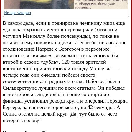
Незаре Фьорио
В самом деле, если в тренировке чемпиону мира еще
удалось сохранить место в первом ряду (хотя он и
уступил Мэнселлу более полсекунды), то гонка не
оставила ему никаких надежд. И если бы не досадное
столкновение Патрезе с Бергером в первом же
повороте, «Вильямс», возможно, отпраздновал бы
второй в сезоне «дубль». 120 тысяч зрителей
восторженно приветствовали победу Мэнселла —
четыре года они ожидали победы своего
соотечественника в родных стенах. Найджел был в
Сильверстоуне лучшим по всем статьям. Он победил
в, тренировке, лидировал в гонке со старта до
финиша, установил рекорд круга и опередил Герхарда
Бергера, занявшего второе место, на 42 секунды. А
Сенна отстал на целый круг! Да, тут было от чего
потерять голову!