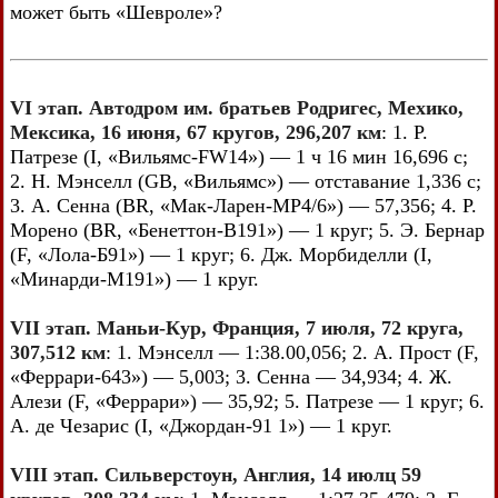
может быть «Шевроле»?
VI этап. Автодром им. братьев Родригес, Мехико,
Мексика, 16 июня, 67 кругов, 296,207 км
: 1. Р.
Патрезе (I, «Вильямс-FW14») — 1 ч 16 мин 16,696 с;
2. Н. Мэнселл (GB, «Вильямс») — отставание 1,336 с;
3. А. Сенна (BR, «Мак-Ларен-МР4/6») — 57,356; 4. Р.
Морено (BR, «Бенеттон-В191») — 1 круг; 5. Э. Бернар
(F, «Лола-Б91») — 1 круг; 6. Дж. Морбиделли (I,
«Минарди-М191») — 1 круг.
VII этап. Маньи-Кур, Франция, 7 июля, 72 круга,
307,512 км
: 1. Мэнселл — 1:38.00,056; 2. А. Прост (F,
«Феррари-643») — 5,003; 3. Сенна — 34,934; 4. Ж.
Алези (F, «Феррари») — 35,92; 5. Патрезе — 1 круг; 6.
А. де Чезарис (I, «Джордан-91 1») — 1 круг.
VIII этап. Сильверстоун, Англия, 14 июлц 59