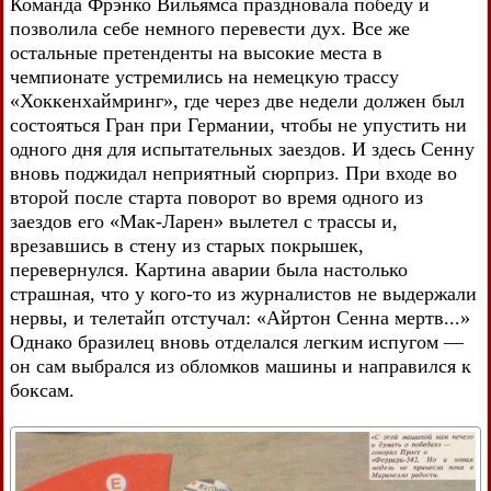
Команда Фрэнко Вильямса праздновала победу и
позволила себе немного перевести дух. Все же
остальные претенденты на высокие места в
чемпионате устремились на немецкую трассу
«Хоккенхаймринг», где через две недели должен был
состояться Гран при Германии, чтобы не упустить ни
одного дня для испытательных заездов. И здесь Сенну
вновь поджидал неприятный сюрприз. При входе во
второй после старта поворот во время одного из
заездов его «Мак-Ларен» вылетел с трассы и,
врезавшись в стену из старых покрышек,
перевернулся. Картина аварии была настолько
страшная, что у кого-то из журналистов не выдержали
нервы, и телетайп отстучал: «Айртон Сенна мертв...»
Однако бразилец вновь отделался легким испугом —
он сам выбрался из обломков машины и направился к
боксам.