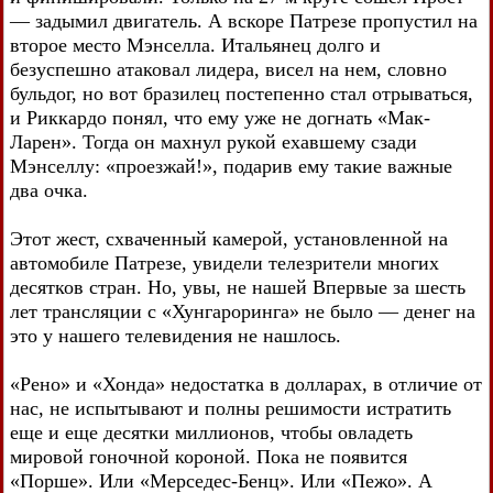
— задымил двигатель. А вскоре Патрезе пропустил на
второе место Мэнселла. Итальянец долго и
безуспешно атаковал лидера, висел на нем, словно
бульдог, но вот бразилец постепенно стал отрываться,
и Риккардо понял, что ему уже не догнать «Мак-
Ларен». Тогда он махнул рукой ехавшему сзади
Мэнселлу: «проезжай!», подарив ему такие важные
два очка.
Этот жест, схваченный камерой, установленной на
автомобиле Патрезе, увидели телезрители многих
десятков стран. Но, увы, не нашей Впервые за шесть
лет трансляции с «Хунгароринга» не было — денег на
это у нашего телевидения не нашлось.
«Рено» и «Хонда» недостатка в долларах, в отличие от
нас, не испытывают и полны решимости истратить
еще и еще десятки миллионов, чтобы овладеть
мировой гоночной короной. Пока не появится
«Порше». Или «Мерседес-Бенц». Или «Пежо». А