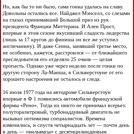
Но, как бы то ни было, сама гонка удалась на славу.
Довольны остались все. Найджел Мэнселл, со слезами
на глазах принимавший Большой приз из рук
президента Франции Миттерана. И Ален Прост,
впервые в этом сезоне вкусивший сладость лидерства
(лишь за 17 кругов до финиша он все же уступил
англичанину). И даже Сенна, занявший третье место,
не особенно, кажется, расстроился — от ближайшего
преследователя его отделяло 25 очков — целая
пропасть. Однако уже через неделю после гонки по
другую сторону Ла-Манша, в Сильверстоуне от его
хорошего настроения не осталось и следа.
16 июля 1977 года на автодроме Сильверстоун
впервые в Ф 1 появились автомобили французской
фирмы «Рено». Тогда их никто не принимал всерьез:
полуторалитровый, турбонаддувный двигатель не
вызывал оптимизма специалистов. Времена
изменились, и спустя четырнадцать лет — почти день
в день — «вильямсы» с десятицилиндровым