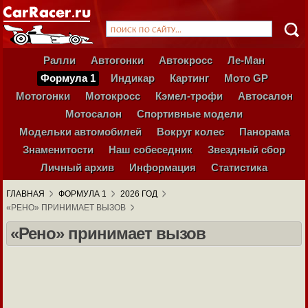
Ралли
Автогонки
Автокросс
Ле-Ман
Формула 1
Индикар
Картинг
Мото GP
Мотогонки
Мотокросс
Кэмел-трофи
Автосалон
Мотосалон
Спортивные модели
Модельки автомобилей
Вокруг колес
Панорама
Знаменитости
Наш собеседник
Звездный сбор
Личный архив
Информация
Статистика
ГЛАВНАЯ
ФОРМУЛА 1
2026 ГОД
«РЕНО» ПРИНИМАЕТ ВЫЗОВ
«Рено» принимает вызов