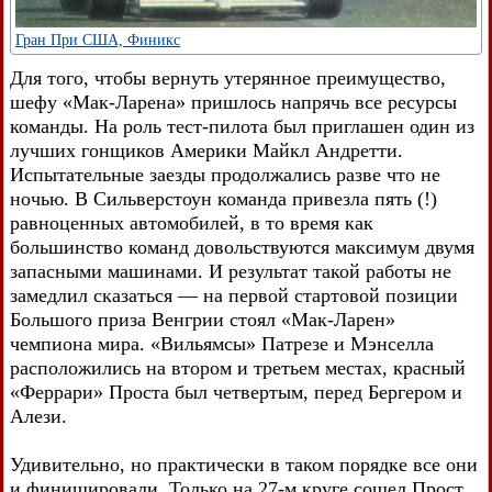
Гран При США, Финикс
Для того, чтобы вернуть утерянное преимущество,
шефу «Мак-Ларена» пришлось напрячь все ресурсы
команды. На роль тест-пилота был приглашен один из
лучших гонщиков Америки Майкл Андретти.
Испытательные заезды продолжались разве что не
ночью. В Сильверстоун команда привезла пять (!)
равноценных автомобилей, в то время как
большинство команд довольствуются максимум двумя
запасными машинами. И результат такой работы не
замедлил сказаться — на первой стартовой позиции
Большого приза Венгрии стоял «Мак-Ларен»
чемпиона мира. «Вильямсы» Патрезе и Мэнселла
расположились на втором и третьем местах, красный
«Феррари» Проста был четвертым, перед Бергером и
Алези.
Удивительно, но практически в таком порядке все они
и финишировали. Только на 27-м круге сошел Прост