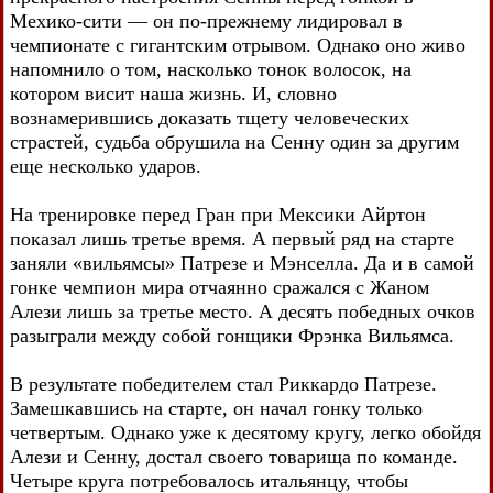
Мехико-сити — он по-прежнему лидировал в
чемпионате с гигантским отрывом. Однако оно живо
напомнило о том, насколько тонок волосок, на
котором висит наша жизнь. И, словно
вознамерившись доказать тщету человеческих
страстей, судьба обрушила на Сенну один за другим
еще несколько ударов.
На тренировке перед Гран при Мексики Айртон
показал лишь третье время. А первый ряд на старте
заняли «вильямсы» Патрезе и Мэнселла. Да и в самой
гонке чемпион мира отчаянно сражался с Жаном
Алези лишь за третье место. А десять победных очков
разыграли между собой гонщики Фрэнка Вильямса.
В результате победителем стал Риккардо Патрезе.
Замешкавшись на старте, он начал гонку только
четвертым. Однако уже к десятому кругу, легко обойдя
Алези и Сенну, достал своего товарища по команде.
Четыре круга потребовалось итальянцу, чтобы