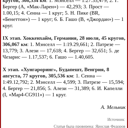
кругов, 308,334 км
: 1. Мэнселл — 1:27.35,479; 2. Г.
Бергер (А, «Мак-Ларен») — 42,293; 3. Прост —
1.00,15; 4. Сенна — 1 круг; 5. Н. Пике (BR,
«Бенеттон») — 1 круг; 6. Б. Гашо (В, «Джордан») — 1
круг.
IX этап. Хоккенхайм, Германия, 28 июля, 45 кругов,
306,067 км
: 1. Мэнселл — 1:19.29,661; 2. Патрезе —
13,779; 3. Алези — 17,618; 4. Бергер — 32,651; 5. де
Чезарис — 1.17,537; 6. Гашо — 1.40,605.
X этап. «Хунгароринг», Будапешт, Венгрия, 8
августа, 77 кругов, 305,536 км
: 1. Сенна —
1:49.12,792; 2. Мэнселл — 4,599; 3. Патрезе — 15,594;
4. Бергер — 21,856; 5. Алези — 31,389; 6. И. Капелли
(I, «Map4-CG911») — 1 круг.
А. Мельник
Источник:
Статья была проверена:
Ярослав Федоров