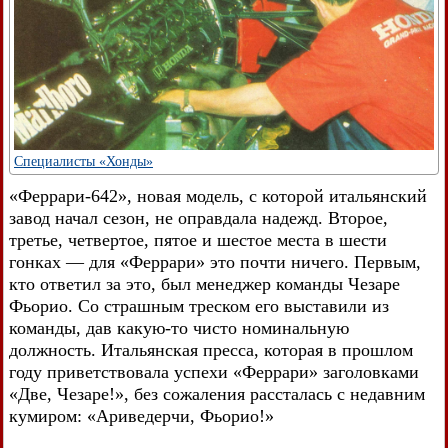
Специалисты «Хонды»
«Феррари-642», новая модель, с которой итальянский
завод начал сезон, не оправдала надежд. Второе,
третье, четвертое, пятое и шестое места в шести
гонках — для «Феррари» это почти ничего. Первым,
кто ответил за это, был менеджер команды Чезаре
Фьорио. Со страшным треском его выставили из
команды, дав какую-то чисто номинальную
должность. Итальянская пресса, которая в прошлом
году приветствовала успехи «Феррари» заголовками
«Две, Чезаре!», без сожаления рассталась с недавним
кумиром: «Ариведерчи, Фьорио!»