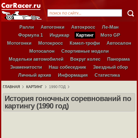
Ралли
Автогонки
Автокросс
Ле-Ман
Формула 1
Индикар
Картинг
Мото GP
Мотогонки
Мотокросс
Кэмел-трофи
Автосалон
Мотосалон
Спортивные модели
Модельки автомобилей
Вокруг колес
Панорама
Знаменитости
Наш собеседник
Звездный сбор
Личный архив
Информация
Статистика
ГЛАВНАЯ
КАРТИНГ
1990 ГОД
История гоночных соревнований по
картингу (1990 год)