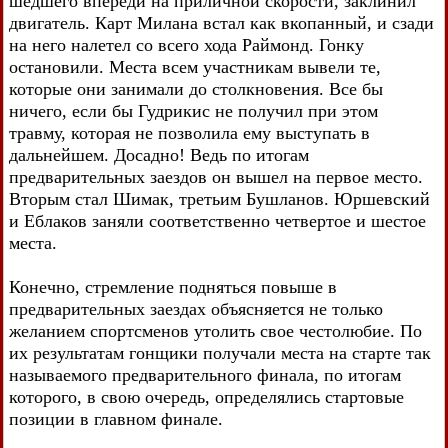
шедшего впереди на приличной скорости, заклинил
двигатель. Карт Милана встал как вкопанный, и сзади
на него налетел со всего хода Раймонд. Гонку
остановили. Места всем участникам вывели те,
которые они занимали до столкновения. Все бы
ничего, если бы Гудрикис не получил при этом
травму, которая не позволила ему выступать в
дальнейшем. Досадно! Ведь по итогам
предварительных заездов он вышел на первое место.
Вторым стал Шимак, третьим Бушланов. Юршевский
и Еблаков заняли соответственно четвертое и шестое
места.
Конечно, стремление подняться повыше в
предварительных заездах объясняется не только
желанием спортсменов утолить свое честолюбие. По
их результатам гонщики получали места на старте так
называемого предварительного финала, по итогам
которого, в свою очередь, определялись стартовые
позиции в главном финале.