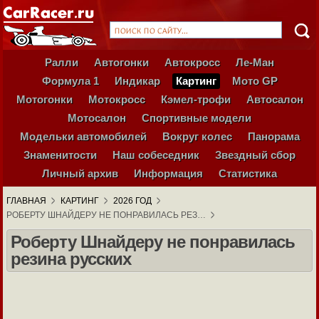
Ралли
Автогонки
Автокросс
Ле-Ман
Формула 1
Индикар
Картинг
Мото GP
Мотогонки
Мотокросс
Кэмел-трофи
Автосалон
Мотосалон
Спортивные модели
Модельки автомобилей
Вокруг колес
Панорама
Знаменитости
Наш собеседник
Звездный сбор
Личный архив
Информация
Статистика
ГЛАВНАЯ
КАРТИНГ
2026 ГОД
РОБЕРТУ ШНАЙДЕРУ НЕ ПОНРАВИЛАСЬ РЕЗ…
Роберту Шнайдеру не понравилась
резина русских