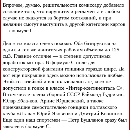
Впрочем, думаю, решительности комиссару добавило
сознание того, что нарушители регламента в любом
случае не окажутся за бортом состязаний, и при
желании смогут выступить в другой категории картов
— формуле С.
Два этих класса очень похожи. Оба базируются на
одних и тех же двигателях рабочим объемом до 125
см3. Главное отличие — в степени допустимых
доработок мотора. В формуле С поле для
конструкторской фантазии гонщика гораздо шире. Да
вот еще покрышки здесь можно использовать любые.
Этой-то лазейкой и воспользовались те, кого не
допустили к гонке в классе «Интер-континенталь С».
В том числе члены сборной СССР Раймонд Гудрикис,
Юлар Ебла-ков, Арнис Юршевский, а также
приехавшие самостоятельно гонщики полтавского
клуба «Лтава» Юрий Яковенко и Дмитрий Ковинько.
Еще один наш спортсмен — Петр Бушланов сразу был
заявлен в формуле С.