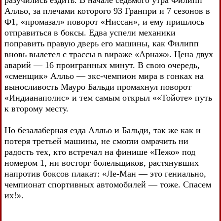
Алльо, за плечами которого 93 Гранпри и 7 сезонов в
Ф1, «промазал» поворот «Ниссан», и ему пришлось
отправиться в боксы. Едва успели механики
поправить правую дверь его машины, как Филипп
вновь вылетел с трассы в вираже «Арнаж». Цена двух
аварий — 16 проигранных минут. В свою очередь,
«сменщик» Алльо — экс-чемпион мира в гонках на
выносливость Мауро Бальди промахнул поворот
«Индианаполис» и тем самым открыл ««Тойоте» путь
к второму месту.
Но безалаберная езда Алльо и Бальди, так же как и
потеря третьей машины, не смогли омрачить ни
радость тех, кто встречал на финише «Пежо» под
номером 1, ни восторг болельщиков, растянувших
напротив боксов плакат: «Ле-Ман — это гениально,
чемпионат спортивных автомобилей — тоже. Спасем
их!».