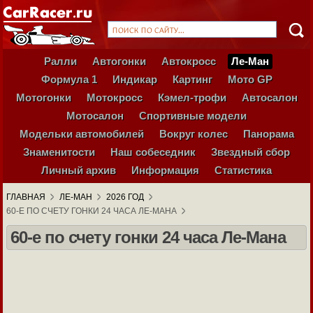
Ралли
Автогонки
Автокросс
Ле-Ман
Формула 1
Индикар
Картинг
Мото GP
Мотогонки
Мотокросс
Кэмел-трофи
Автосалон
Мотосалон
Спортивные модели
Модельки автомобилей
Вокруг колес
Панорама
Знаменитости
Наш собеседник
Звездный сбор
Личный архив
Информация
Статистика
ГЛАВНАЯ
ЛЕ-МАН
2026 ГОД
60-Е ПО СЧЕТУ ГОНКИ 24 ЧАСА ЛЕ-МАНА
60-е по счету гонки 24 часа Ле-Мана