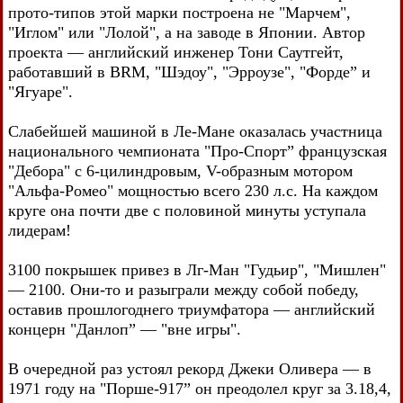
прото-типов этой марки построена не "Марчем",
"Иглом" или "Лолой", а на заводе в Японии. Автор
проекта — английский инженер Тони Саутгейт,
работавший в BRM, "Шэдоу", "Эрроузе", "Форде” и
"Ягуаре".
Слабейшей машиной в Ле-Мане оказалась участница
национального чемпионата "Про-Спорт” французская
"Дебора" с 6-цилиндровым, V-образным мотором
"Альфа-Ромео" мощностью всего 230 л.с. На каждом
круге она почти две с половиной минуты уступала
лидерам!
3100 покрышек привез в Лг-Ман "Гудьир", "Мишлен"
— 2100. Они-то и разыграли между собой победу,
оставив прошлогоднего триумфатора — английский
концерн "Данлоп” — "вне игры".
В очередной раз устоял рекорд Джеки Оливера — в
1971 году на "Порше-917” он преодолел круг за 3.18,4,