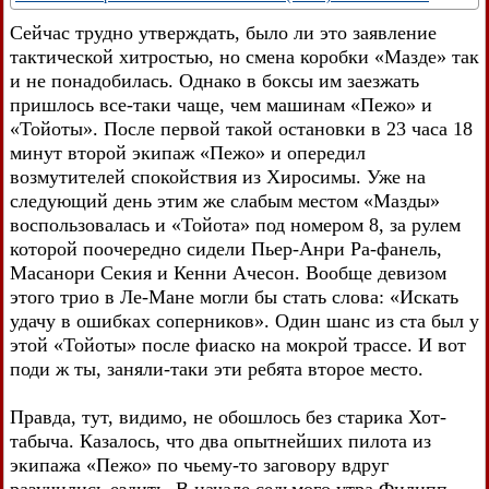
Сейчас трудно утверждать, было ли это заявление
тактической хитростью, но смена коробки «Мазде» так
и не понадобилась. Однако в боксы им заезжать
пришлось все-таки чаще, чем машинам «Пежо» и
«Тойоты». После первой такой остановки в 23 часа 18
минут второй экипаж «Пежо» и опередил
возмутителей спокойствия из Хиросимы. Уже на
следующий день этим же слабым местом «Мазды»
воспользовалась и «Тойота» под номером 8, за рулем
которой поочередно сидели Пьер-Анри Ра-фанель,
Масанори Секия и Кенни Ачесон. Вообще девизом
этого трио в Ле-Мане могли бы стать слова: «Искать
удачу в ошибках соперников». Один шанс из ста был у
этой «Тойоты» после фиаско на мокрой трассе. И вот
поди ж ты, заняли-таки эти ребята второе место.
Правда, тут, видимо, не обошлось без старика Хот-
табыча. Казалось, что два опытнейших пилота из
экипажа «Пежо» по чьему-то заговору вдруг
разучились ездить. В начале седьмого утра Филипп