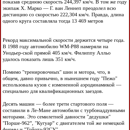
показав среднюю скорость 244,397 км/ч. В том же году
экипаж X. Марко — Г. ван Леннеп преодолел всю
дистанцию со скоростью 222,304 км/ч. Правда, длина
одного круга составляла тогда 13 469 метров
Рекорд максимальной скорости держится четыре года.
В 1988 году автомобилю WM-P88 намеряли на
Унодьер-ской прямой 405 км/ч. Филиппу Алльо
удалось показать лишь 351 км/ч.
Помимо "тренировочных" шин и мотора, что, в
общем, давно привычно, в нынешнем году "Пежо"
использовала кузов с измененной аэродинамикой —
специально для квалификационных заездов.
Десять машин — более трети стартового поля —
составили в Ле-Мане автомобили с турбонаддувными
моторами. Это семилетней давности "дедушки"
"Порше-962”, "Кугуар” с двигателем той же немецкой
фирмы и "Тойота-92СУ".