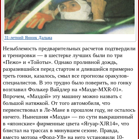
31-летний Янник Дальма
Незыблемость предварительных расчетов подтвердили
и тренировки — в шестерке лучших были по три
«Пежо» и «Тойоты». Однако проливной дождь,
разразившийся перед стартом и длившийся примерно
треть гонки, казалось, смыл все прогнозы оракулов-
специалистов. В это трудно было поверить, но гонку
возглавил Фолькер Вайдлер на «Мазде-MXR-01».
Впрочем, «Маздой» эту машину можно назвать с
большой натяжкой. От того автомобиля, что
первенствовал в Ле-Мане в прошлом году, не осталось
ничего. Нынешняя «Мазда» — по сути выкрашенный
в «японские» фирменные цвета «Ягуap-XJR14», что
блистал на трассах в минувшем сезоне. Правда,
вместо мотора «Форд-У8» на него установили 10-