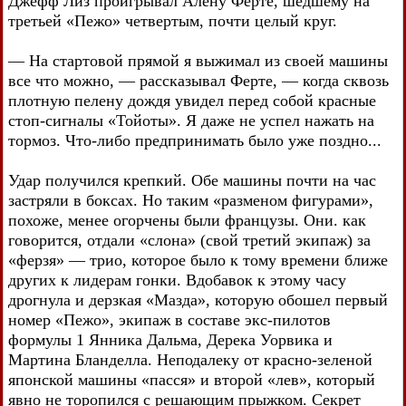
Джефф Лиз проигрывал Алену Ферте, шедшему на
третьей «Пежо» четвертым, почти целый круг.
— На стартовой прямой я выжимал из своей машины
все что можно, — рассказывал Ферте, — когда сквозь
плотную пелену дождя увидел перед собой красные
стоп-сигналы «Тойоты». Я даже не успел нажать на
тормоз. Что-либо предпринимать было уже поздно...
Удар получился крепкий. Обе машины почти на час
застряли в боксах. Но таким «разменом фигурами»,
похоже, менее огорчены были французы. Они. как
говорится, отдали «слона» (свой третий экипаж) за
«ферзя» — трио, которое было к тому времени ближе
других к лидерам гонки. Вдобавок к этому часу
дрогнула и дерзкая «Мазда», которую обошел первый
номер «Пежо», экипаж в составе экс-пилотов
формулы 1 Янника Дальма, Дерека Уорвика и
Мартина Бланделла. Неподалеку от красно-зеленой
японской машины «пасся» и второй «лев», который
явно не торопился с решающим прыжком. Секрет