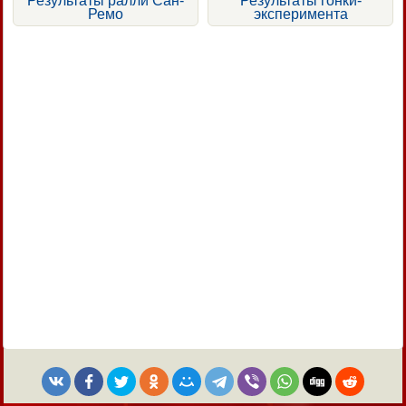
Результаты ралли Сан-
Результаты гонки-
Ремо
эксперимента