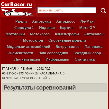
Ралли
Автогонки
Автокросс
Ле-Ман
Формула 1
Индикар
Картинг
Мото GP
Мотогонки
Мотокросс
Кэмел-трофи
Автосалон
Мотосалон
Спортивные модели
Модельки автомобилей
Вокруг колес
Панорама
Знаменитости
Наш собеседник
Звездный сбор
Личный архив
Информация
Статистика
ГЛАВНАЯ
ЛЕ-МАН
1992 ГОД
60-Е ПО СЧЕТУ ГОНКИ 24 ЧАСА ЛЕ-МАНА
РЕЗУЛЬТАТЫ СОРЕВНОВАНИЙ
Результаты соревнований