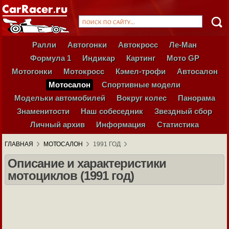
Ралли
Автогонки
Автокросс
Ле-Ман
Формула 1
Индикар
Картинг
Мото GP
Мотогонки
Мотокросс
Кэмел-трофи
Автосалон
Мотосалон
Спортивные модели
Модельки автомобилей
Вокруг колес
Панорама
Знаменитости
Наш собеседник
Звездный сбор
Личный архив
Информация
Статистика
ГЛАВНАЯ
МОТОСАЛОН
1991 ГОД
Описание и характеристики
мотоциклов (1991 год)