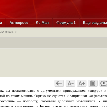
и
Автокросс
Ле-Ман
Формула 1
Еще раздел
РА МИКС-1
0
ак, вы познакомились с аргументами приверженцев «эндуро» и
ной из таких машин. Однако не сдаются и защитники «асфальтов
лософии» — попросту, любители дорожных мотоциклов. У ни
зумеется, свои резоны. «Посмотрите на эти эндуро,— говорят они