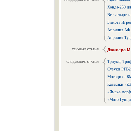
Хонда-250 дл
Все четыре к
Бимота Игре
Априлия АФ1
Априлия Туа
Джилера М
ТЕКУЩАЯ СТАТЬЯ
Триумф Троф
СЛЕДУЮЩИЕ СТАТЬИ
Сузуки РГВ2
Мотоцикл Б
Кавасаки «Z
«Ямаха-морфо
«Мото Гуцци 