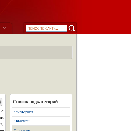
ы
Список подкатегорий
 с
Кэмел-трофи
ой
Автосалон
х,
.—
Мотосалон