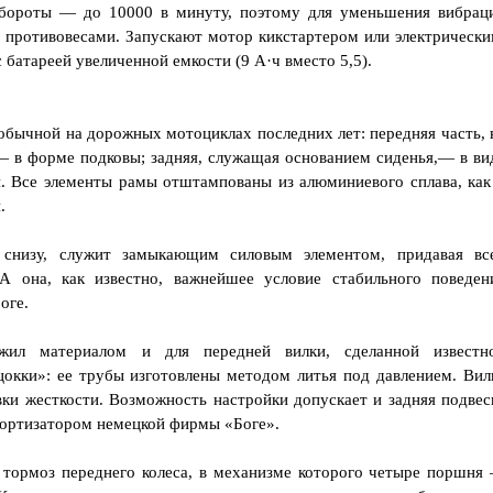
обороты — до 10000 в минуту, поэтому для уменьшения вибрац
противовесами. Запускают мотор кикстартером или электрически
 батареей увеличенной емкости (9 А·ч вместо 5,5).
обычной на дорожных мотоциклах последних лет: передняя часть, 
,— в форме подковы; задняя, служащая основанием сиденья,— в ви
. Все элементы рамы отштампованы из алюминиевого сплава, как
.
 снизу, служит замыкающим силовым элементом, придавая вс
А она, как известно, важнейшее условие стабильного поведен
оге.
жил материалом и для передней вилки, сделанной известн
окки»: ее трубы изготовлены методом литья под давлением. Вил
вки жесткости. Возможность настройки допускает и задняя подвес
ортизатором немецкой фирмы «Боге».
 тормоз переднего колеса, в механизме которого четыре поршня