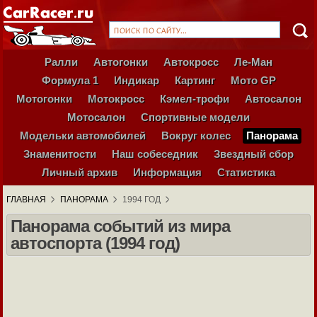
Ралли
Автогонки
Автокросс
Ле-Ман
Формула 1
Индикар
Картинг
Мото GP
Мотогонки
Мотокросс
Кэмел-трофи
Автосалон
Мотосалон
Спортивные модели
Модельки автомобилей
Вокруг колес
Панорама
Знаменитости
Наш собеседник
Звездный сбор
Личный архив
Информация
Статистика
ГЛАВНАЯ
ПАНОРАМА
1994 ГОД
Панорама событий из мира
автоспорта (1994 год)