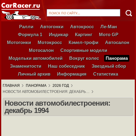
Ралли
Автогонки
Автокросс
Ле-Ман
Формула 1
Индикар
Картинг
Мото GP
Мотогонки
Мотокросс
Кэмел-трофи
Автосалон
Мотосалон
Спортивные модели
Модельки автомобилей
Вокруг колес
Панорама
Знаменитости
Наш собеседник
Звездный сбор
Личный архив
Информация
Статистика
ГЛАВНАЯ
ПАНОРАМА
2026 ГОД
НОВОСТИ АВТОМОБИЛЕСТРОЕНИЯ: ДЕКАБРЬ…
Новости автомобилестроения:
декабрь 1994