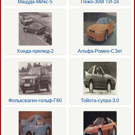
Мацуда-МИкс-5
Пежо-309ГТИ-16
Хонда-прелюд-2
Алъфа-Ромео-СЗет
Фольксваген-гольф-Г60
Тойота-супра-3.0