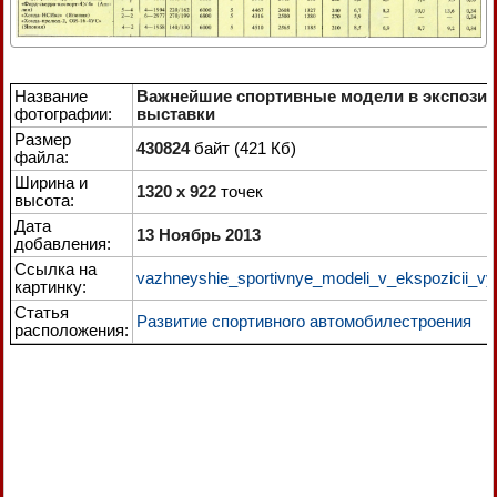
Название
Важнейшие спортивные модели в экспози
фотографии:
выставки
Размер
430824
байт (421 Кб)
файла:
Ширина и
1320 x 922
точек
высота:
Дата
13 Ноябрь 2013
добавления:
Ссылка на
vazhneyshie_sportivnye_modeli_v_ekspozicii_vys
картинку:
Статья
Развитие спортивного автомобилестроения
расположения: