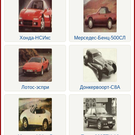
Хонда-НСИкс
Мерседес-Бенц-500СЛ
Лотос-эспри
Донкервоорт-С8А