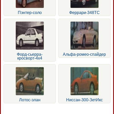
Пэнтер-соло
Феррари-348ТС
Форд-сьерра-
Альфа-ромео-спайдер
кросворт-4х4
Лотос-элан
Ниссан-300-ЗетИкс