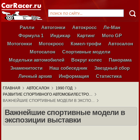
Ралли
Автогонки
Автокросс
Ле-Ман
Формула 1
Индикар
Картинг
Мото GP
Мотогонки
Мотокросс
Кэмел-трофи
Автосалон
Мотосалон
Спортивные модели
Модельки автомобилей
Вокруг колес
Панорама
Знаменитости
Наш собеседник
Звездный сбор
Личный архив
Информация
Статистика
ГЛАВНАЯ
АВТОСАЛОН
1990 ГОД
РАЗВИТИЕ СПОРТИВНОГО АВТОМОБИЛЕСТРО…
ВАЖНЕЙШИЕ СПОРТИВНЫЕ МОДЕЛИ В ЭКСПО…
Важнейшие спортивные модели в
экспозиции выставки