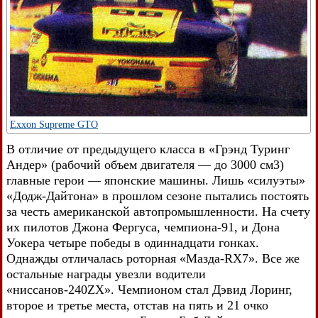
Exxon Supreme GTO
В отличие от предыдущего класса в «Грэнд Туринг
Андер» (рабочий объем двигателя — до 3000 см3)
главные герои — японские машины. Лишь «силуэты»
«Додж-Дайтона» в прошлом сезоне пытались постоять
за честь американской автопромышленности. На счету
их пилотов Джона Фергуса, чемпиона-91, и Дона
Уокера четыре победы в одиннадцати гонках.
Однажды отличалась роторная «Мазда-RX7». Все же
остальные награды увезли водители
«ниссанов-240ZX». Чемпионом стал Дэвид Лоринг,
второе и третье места, отстав на пять и 21 очко