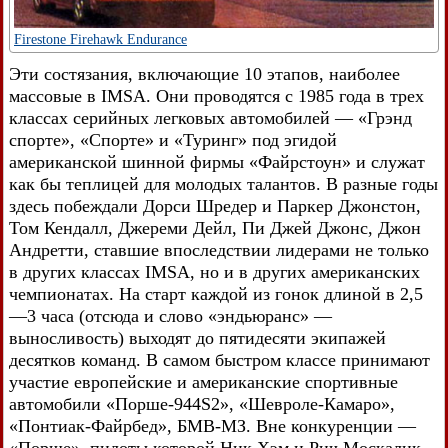
Firestone Firehawk Endurance
Эти состязания, включающие 10 этапов, наиболее
массовые в IMSA. Они проводятся с 1985 года в трех
классах серийных легковых автомобилей — «Грэнд
спорте», «Спорте» и «Туринг» под эгидой
американской шинной фирмы «Файрстоун» и служат
как бы теплицей для молодых талантов. В разные годы
здесь побеждали Дорси Шредер и Паркер Джонстон,
Том Кендалл, Джереми Дейл, Пи Джей Джонс, Джон
Андретти, ставшие впоследствии лидерами не только
в других классах IMSA, но и в других американских
чемпионатах. На старт каждой из гонок длиной в 2,5
—3 часа (отсюда и слово «эндьюранс» —
выносливость) выходят до пятидесяти экипажей
десятков команд. В самом быстром классе принимают
участие европейские и американские спортивные
автомобили «Порше-944S2», «Шевроле-Камаро»,
«Понтиак-Файрбед», БМВ-МЗ. Вне конкуренции —