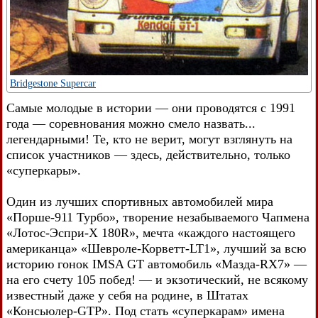
Bridgestone Supercar
Самые молодые в истории — они проводятся с 1991
года — соревнования можно смело назвать...
легендарными! Те, кто не верит, могут взглянуть на
список участников — здесь, действительно, только
«суперкары».
Один из лучших спортивных автомобилей мира
«Порше-911 Турбо», творение незабываемого Чапмена
«Лотос-Эспри-Х 180R», мечта «каждого настоящего
американца» «Шевроле-Корветт-LT1», лучший за всю
историю гонок IMSA GT автомобиль «Мазда-RX7» —
на его счету 105 побед! — и экзотический, не всякому
известный даже у себя на родине, в Штатах
«Консьюлер-GTP». Под стать «суперкарам» имена