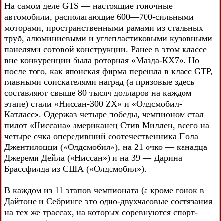
На самом деле GTS — настоящие гоночные
автомобили, располагающие 600—700-сильными
моторами, пространственными рамами из стальных
труб, алюминиевыми и углепластиковыми кузовными
панелями сотовой конструкции. Ранее в этом классе
вне конкуренции была роторная «Мазда-КХ7». Но
после того, как японская фирма перешла в класс GTP,
главными соискателями наград (а призовые здесь
составляют свыше 80 тысяч долларов на каждом
этапе) стали «Ниссан-300 ZX» и «Олдсмобил-
Катласс». Одержав четыре победы, чемпионом стал
пилот «Ниссана» американец Стив Миллен, всего на
четыре очка опередивший соотечественника Пола
Джентилоцци («Олдсмобил»), на 21 очко — канадца
Джереми Дейла («Ниссан») и на 39 — Дарина
Брассфилда из США («Олдсмобил»).
В каждом из 11 этапов чемпионата (а кроме гонок в
Дайтоне и Себринге это одно-двухчасовые состязания
на тех же трассах, на которых соревнуются спорт-