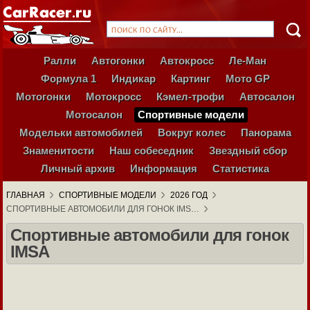
Ралли
Автогонки
Автокросс
Ле-Ман
Формула 1
Индикар
Картинг
Мото GP
Мотогонки
Мотокросс
Кэмел-трофи
Автосалон
Мотосалон
Спортивные модели
Модельки автомобилей
Вокруг колес
Панорама
Знаменитости
Наш собеседник
Звездный сбор
Личный архив
Информация
Статистика
ГЛАВНАЯ
СПОРТИВНЫЕ МОДЕЛИ
2026 ГОД
СПОРТИВНЫЕ АВТОМОБИЛИ ДЛЯ ГОНОК IMS…
Спортивные автомобили для гонок
IMSA