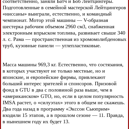
соответственно, заняли Батч и Боб Лейтцингеры.
Подготовленные в семейной мастерской Лейтцингеров
«ниссаны» выиграли, естественно, и командный
чемпионат. Мотор этой машины — V-образная
шестерка рабочим объемом 2960 см3, снабженная
электронным впрыском топлива, развивает свыше 340
л. с. Рама — пространственная из хромомолибденовых
труб, кузовные панели — углепластиковые.
Масса машины 969,3 кг. Естественно, что состязания,
в которых участвуют не только местные, но и
японские, и европейские фирмы, привлекают
больший интерес зрителей и спонсоров. Призовой
фонд в GTU в два с половиной раза выше, чем в
«американском» GTO, но, если в целом популярность
IMSА растет, о «силуэтах» этого в общем не скажешь.
Два года назад в программу «Экссон Сьюприм»
входили 15 этапов, а в прошлом сезоне — 11. Правда,
в нынешнем году их будет 13.