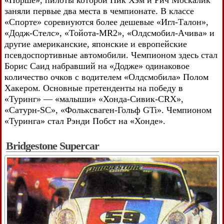
«Порше», пилоты которой Ник Хэм и Рич Москалик
заняли первые два места в чемпионате. В классе
«Спорте» соревнуются более дешевые «Игл-Талон»,
«Додж-Стелс», «Тойота-MR2», «Олдсмобил-Ачива» и
другие американские, японские и европейские
псевдоспортивные автомобили. Чемпионом здесь стал
Борис Саид набравший на «Додже» одинаковое
количество очков с водителем «Олдсмобила» Полом
Хакером. Основные претенденты на победу в
«Туринг» — «малыши» «Хонда-Сивик-CRX»,
«Сатурн-SC», «Фольксваген-Гольф GTi». Чемпионом
«Туринга» стал Рэнди Побст на «Хонде».
Bridgestone Supercar