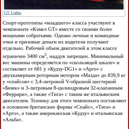
GT Lights
Спорт-прототипы «младшего» класса участвуют в
чемпионате «Кэмел GT» вместе со своими более
мощными собратьями. Однако личные и командные
очки и призовые деньги их водители получают
отдельно. Рабочий объем двигателей в этом классе
3
ограничен 3400 см
, наддув запрещен. Минимальный
вес машины определяется по «скользящей шкале» и
составляет от 681 у «Кудзу-DG1» и «Арго» с
двухкамерным роторным мотором «Мазда» до 839,9 кг
у «спайсов» с 3,4-литровой V-образной шестеркой
«Бюик» и 3-литровым 8-цилиндровым 32-клапанным
«Феррари», а также «Тига» с таким же итальянским
двигателем. Технику для этого чемпионата поставляют
в основном британские фирмы «Спайс», «Тига» и
«Арго», а также американская «Кудзу» и итальянская
«Альба».