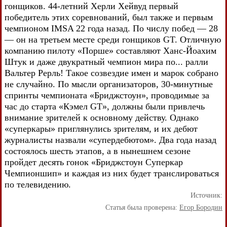
гонщиков. 44-летний Херли Хейвуд первый
победитель этих соревнований, был также и первым
чемпионом IMSA 22 года назад. По числу побед — 28
— он на третьем месте среди гонщиков GT. Отличную
компанию пилоту «Порше» составляют Ханс-Йоахим
Штук и даже двукратный чемпион мира по... ралли
Вальтер Рерль! Такое созвездие имен и марок собрано
не случайно. По мысли организаторов, 30-минутные
спринты чемпионата «Бриджстоун», проводимые за
час до старта «Кэмел GT», должны были привлечь
внимание зрителей к основному действу. Однако
«суперкары» приглянулись зрителям, и их дебют
журналисты назвали «супердебютом». Два года назад
состоялось шесть этапов, а в нынешнем сезоне
пройдет десять гонок «Бриджстоун Суперкар
Чемпионшип» и каждая из них будет транслироваться
по телевидению.
Источник:
Статья была проверена:
Егор Бородин