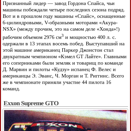
Признанный лидер — завод Гордона Спайса, чьи
машины побеждали четыре последних сезона подряд.
Вот и в прошлом году машины «Спайс», оснащенные
6-цилиндровыми, V-образными моторами «Акура-
NSX» (между прочим, это на самом деле «Хонда»!)
3
рабочим объемом 2976 см
и мощностью 400 л. с.
одержали в 13 этапах восемь побед. Выступавший на
этой машине американец Паркер Джонстон стал
двукратным чемпионом «Кэмел GT Лайте». Главными
его соперниками были земляк и товарищ по команде
Д. Марвин и пилоты «Кудзу» испанец Ф. Велес и
американцы Э. Эванс, Ч. Морган и Т. Риггинс. Всего
же в чемпионате приняли участие 44 пилота 16
команд.
Exxon Supreme GTO