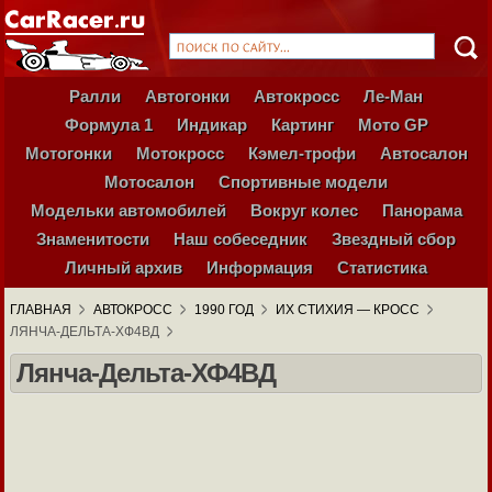
Ралли
Автогонки
Автокросс
Ле-Ман
Формула 1
Индикар
Картинг
Мото GP
Мотогонки
Мотокросс
Кэмел-трофи
Автосалон
Мотосалон
Спортивные модели
Модельки автомобилей
Вокруг колес
Панорама
Знаменитости
Наш собеседник
Звездный сбор
Личный архив
Информация
Статистика
ГЛАВНАЯ
АВТОКРОСС
1990 ГОД
ИХ СТИХИЯ — КРОСС
ЛЯНЧА-ДЕЛЬТА-ХФ4ВД
Лянча-Дельта-ХФ4ВД