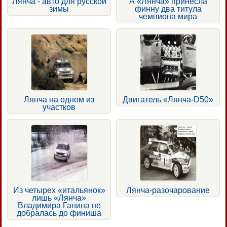
Лянча - авто для русской
А «Лянча» принесла
зимы
финну два титула
чемпиона мира
Лянча на одном из
Двигатель «Лянча-D50»
участков
Из четырех «итальянок»
Лянча-разочарование
лишь «Лянча»
Владимира Ганина не
добралась до финиша