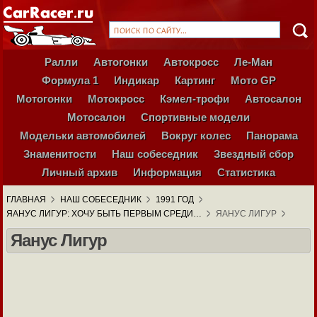
Ралли
Автогонки
Автокросс
Ле-Ман
Формула 1
Индикар
Картинг
Мото GP
Мотогонки
Мотокросс
Кэмел-трофи
Автосалон
Мотосалон
Спортивные модели
Модельки автомобилей
Вокруг колес
Панорама
Знаменитости
Наш собеседник
Звездный сбор
Личный архив
Информация
Статистика
ГЛАВНАЯ
НАШ СОБЕСЕДНИК
1991 ГОД
ЯАНУС ЛИГУР: ХОЧУ БЫТЬ ПЕРВЫМ СРЕДИ…
ЯАНУС ЛИГУР
Яанус Лигур