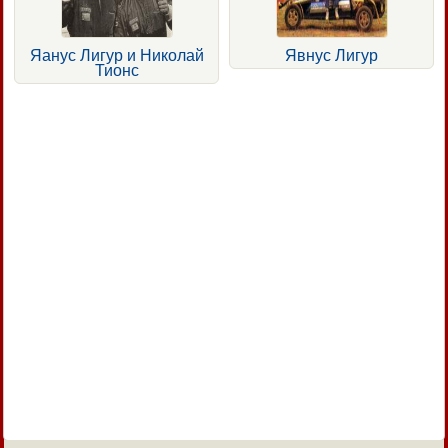
Яанус Лигур и Николай
Явнус Лигур
Тионс