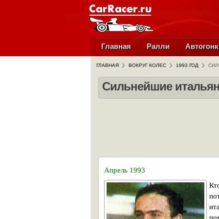
Главная
Ралли
Автогонк
ГЛАВНАЯ
ВОКРУГ КОЛЕС
1993 ГОД
СИЛ
Сильнейшие итальянс
Апрель 1993
Кт
по
ит
по