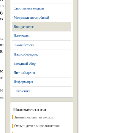
ал
Спортивные модели
ду
Модельки автомобилей
их
Вокруг колес
Панорама
на
ни
Знаменитости
00
Наш собеседник
Звездный сбор
по
Личный архив
ли
Информация
993
Статистика
нин
Похожие статьи
Зимний картинг на экспорт
Отцы и дети в мире автогонок