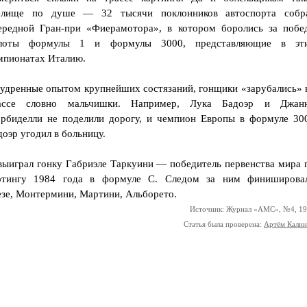
елище по душе — 32 тысячи поклонников автоспорта собр
ередной Гран-при «Фиерамотора», в котором боролись за побе
лоты формулы 1 и формулы 3000, представляющие в эт
мпионатах Италию.
удренные опытом крупнейших состязаний, гонщики «зарубались» 
ассе словно мальчишки. Например, Лука Бадоэр и Джан
рбиделли не поделили дорогу, и чемпион Европы в формуле 30
доэр угодил в больницу.
выиграл гонку Габриэле Таркуини — победитель первенства мира 
ртингу 1984 года в формуле С. Следом за ним финиширова
езе, Монтермини, Мартини, Альборето.
Источник: Журнал «АМС», №4, 1
Статья была проверена:
Артём Кали