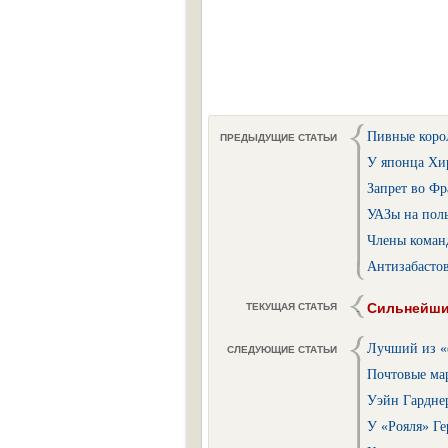
Пивные коро
ПРЕДЫДУЩИЕ СТАТЬИ
У японца Хи
Запрет во Фр
УАЗы на пол
Члены коман
Антизабастов
Сильнейшие
ТЕКУЩАЯ СТАТЬЯ
Лучший из «
СЛЕДУЮЩИЕ СТАТЬИ
Почтовые ма
Уэйн Гарднер
У «Рояля» Ге