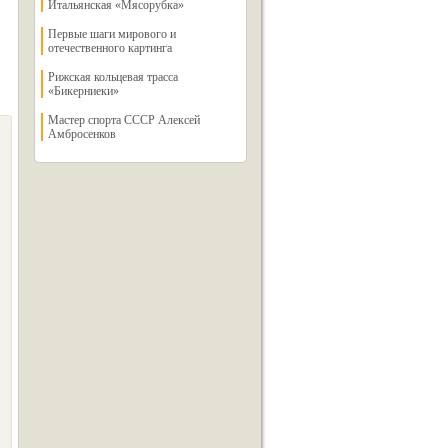
Итальянская «Мясорубка»
Первые шаги мирового и
отечественного картинга
Рижская кольцевая трасса
«Бикерниеки»
Мастер спорта СССР Алексей
Амбросенков