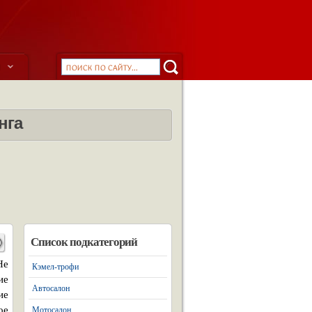
ы
нга
Список подкатегорий
Не
Кэмел-трофи
ие
Автосалон
ие
ое
Мотосалон