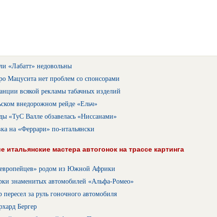
ли «Лабатт» недовольны
ро Мацусита нет проблем со спонсорами
анции всякой рекламы табачных изделий
ьском внедорожном рейде «Ельч»
ды «ТуС Валле обзавелась «Ниссанами»
ка на «Феррари» по-итальянски
 итальянские мастера автогонок на трассе картинга
европейцев» родом из Южной Африки
рки знаменитых автомобилей «Альфа-Ромео»
 пересел за руль гоночного автомобиля
рхард Бергер