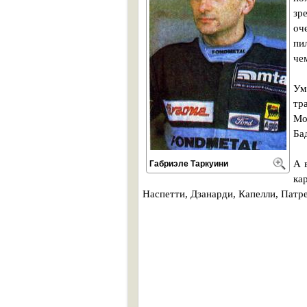
зр
оч
пи
че
Ум
тр
Мо
Ба
А 
Габриэле Таркуини
ка
Наспетти, Дзанарди, Капелли, Патр