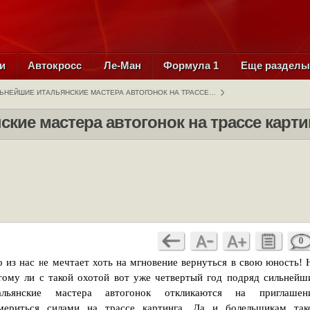
и
Автокросс
Ле-Ман
Формула 1
Еще раздел
ЬНЕЙШИЕ ИТАЛЬЯНСКИЕ МАСТЕРА АВТОГОНОК НА ТРАССЕ…
кие мастера автогонок на трассе карти
0
о из нас не мечтает хоть на мгновение вернуться в свою юность! 
тому ли с такой охотой вот уже четвертый год подряд сильнейш
альянские мастера автогонок откликаются на приглашен
мериться силами на трассе картинга. Да и болельщикам так