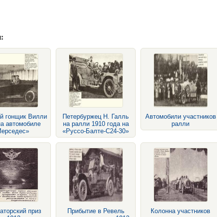
:
й гонщик Вилли
Петербуржец Н. Галль
Автомобили участников
на автомобиле
на ралли 1910 года на
ралли
ерседес»
«Руссо-Балте-С24-30»
аторский приз
Прибытие в Ревель
Колонна участников