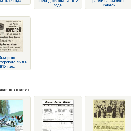
и 1912 года
командора ралли 1912
ралли на въезде в
года
Ревель
Выигрыш
торского приза
912 года
аименованием: