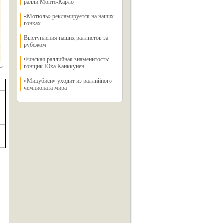
ралли Монте-Карло
«Мотюль» рекламируется на наших
гонках
Выступления наших раллистов за
рубежом
Финская раллийная знаменитость:
гонщик Юха Канккунен
«Мицубиси» уходит из раллийного
чемпионата мира