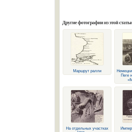
Другие фотографии из этой статьи
Маршрут ралли
Немецки
Пеге 
«М
На отдельных участках
Импер