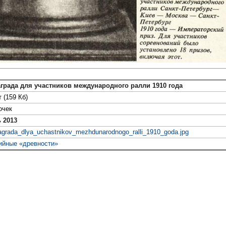
аграда для участников международного ралли 1910 года
 (159 Кб)
очек
 2013
agrada_dlya_uchastnikov_mezhdunarodnogo_ralli_1910_goda.jpg
ийные «древности»