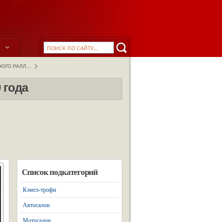
ы
НОГО РАЛЛ…
 года
Список подкатегорий
Кэмел-трофи
Автосалон
Мотосалон