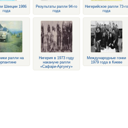
ли Швеции 1986
Результаты ралли 94-го
Нигерийское ралли 73-го
года
года
года
ники ралли на
Нигерия в 1973 году
Международные гонки
ерпантине
накануне ралли
1979 года в Киеве
«Сафари-Аргунгу»