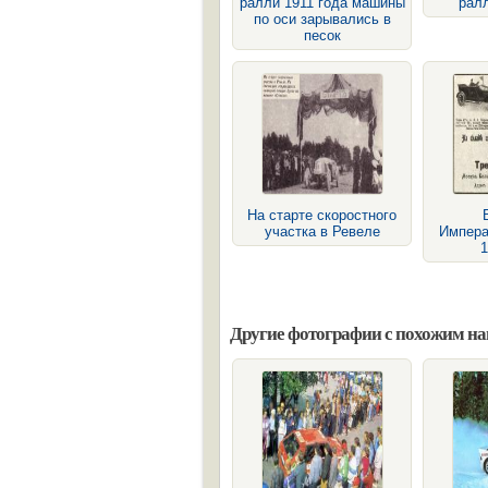
ралли 1911 года машины
ралл
по оси зарывались в
песок
На старте скоростного
участка в Ревеле
Импера
1
Другие фотографии с похожим н