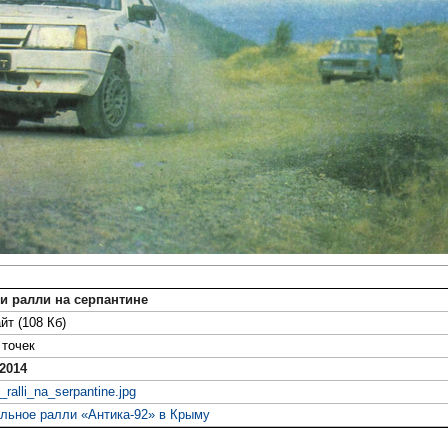
и ралли на серпантине
йт (108 Кб)
точек
2014
_ralli_na_serpantine.jpg
льное ралли «Антика-92» в Крыму