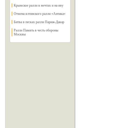
Крымское ралли в мечтах и на яву
Отмена ялтинского ралли «Антика»
Битва в песках ралли Париж-Дакар
Ралли Память в честь обороны
Москвы