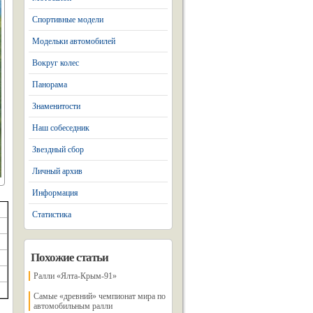
Спортивные модели
Модельки автомобилей
Вокруг колес
Панорама
Знаменитости
Наш собеседник
Звездный сбор
Личный архив
Информация
Статистика
Похожие статьи
Ралли «Ялта-Крым-91»
Самые «древний» чемпионат мира по
автомобильным ралли