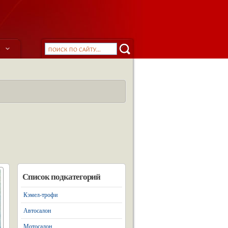
ы
Список подкатегорий
Кэмел-трофи
Автосалон
Мотосалон