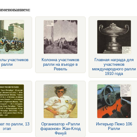
аименованием:
клы участников
Колонна участников
Главная награда для
ралли
ралли на въезде в
участников
Ревель
международного ралли
1910 года
ат по ралли, 13
Организатор «Ралли
Интерьер Пежо 106
этап
фараонов» Жан-Клод
Ралли
Фенуй