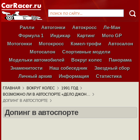
Ралли
Автогонки
Автокросс
Ле-Ман
Формула 1
Индикар
Картинг
Мото GP
Мотогонки
Мотокросс
Кэмел-трофи
Автосалон
Мотосалон
Спортивные модели
Модельки автомобилей
Вокруг колес
Панорама
Знаменитости
Наш собеседник
Звездный сбор
Личный архив
Информация
Статистика
ГЛАВНАЯ
ВОКРУГ КОЛЕС
1991 ГОД
ВОЗМОЖНО ЛИ В АВТОСПОРТЕ «ДЕЛО ДЖОН…
ДОПИНГ В АВТОСПОРТЕ
Допинг в автоспорте