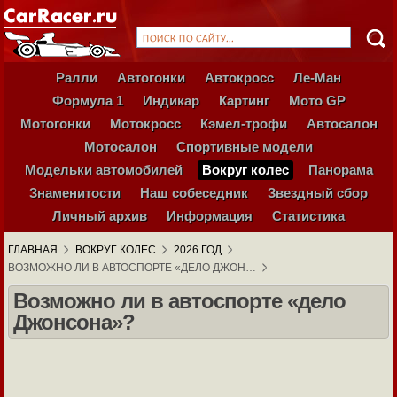
Ралли
Автогонки
Автокросс
Ле-Ман
Формула 1
Индикар
Картинг
Мото GP
Мотогонки
Мотокросс
Кэмел-трофи
Автосалон
Мотосалон
Спортивные модели
Модельки автомобилей
Вокруг колес
Панорама
Знаменитости
Наш собеседник
Звездный сбор
Личный архив
Информация
Статистика
ГЛАВНАЯ
ВОКРУГ КОЛЕС
2026 ГОД
ВОЗМОЖНО ЛИ В АВТОСПОРТЕ «ДЕЛО ДЖОН…
Возможно ли в автоспорте «дело
Джонсона»?