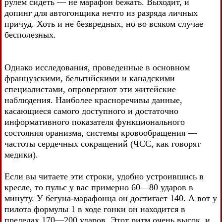
рулем сидеть — не марафон бежать. Выходит, и
допинг для автогонщика нечто из разряда личных
причуд. Хоть и не безвредных, но во всяком случае
бесполезных.
Однако исследования, проведенные в основном
французскими, бельгийскими и канадскими
специалистами, опровергают эти житейские
наблюдения. Наиболее красноречивы данные,
касающиеся самого доступного и достаточно
информативного показателя функционального
состояния оранизма, системы кровообращения —
частоты сердечных сокращений (ЧСС, как говорят
медики).
Если вы читаете эти строки, удобно устроившись в
кресле, то пульс у вас примерно 60—80 ударов в
минуту. У бегуна-марафонца он достигает 140. А вот у
пилота формулы 1 в ходе гонки он находится в
пределах 170—200 ударов. Этот ритм очень высок, и