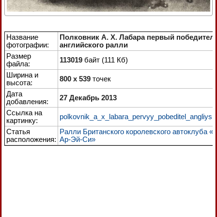
Название
Полковник А. X. Лабара первый победител
фотографии:
английского ралли
Размер
113019
байт (111 Кб)
файла:
Ширина и
800 x 539
точек
высота:
Дата
27 Декабрь 2013
добавления:
Ссылка на
polkovnik_a_x_labara_pervyy_pobeditel_angliysko
картинку:
Статья
Ралли Британского королевского автоклуба «
расположения:
Ар-Эй-Си»