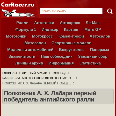
Ралли
Автогонки
Автокросс
Ле-Ман
Формула 1
Индикар
Картинг
Мото GP
Мотогонки
Мотокросс
Кэмел-трофи
Автосалон
Мотосалон
Спортивные модели
Модельки автомобилей
Вокруг колес
Панорама
Знаменитости
Наш собеседник
Звездный сбор
Личный архив
Информация
Статистика
ГЛАВНАЯ
ЛИЧНЫЙ АРХИВ
1991 ГОД
РАЛЛИ БРИТАНСКОГО КОРОЛЕВСКОГО АВТО…
ПОЛКОВНИК А. X. ЛАБАРА ПЕРВЫЙ ПОБЕД…
Полковник А. X. Лабара первый
победитель английского ралли