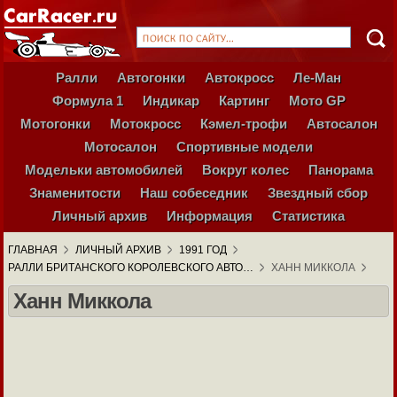
Ралли
Автогонки
Автокросс
Ле-Ман
Формула 1
Индикар
Картинг
Мото GP
Мотогонки
Мотокросс
Кэмел-трофи
Автосалон
Мотосалон
Спортивные модели
Модельки автомобилей
Вокруг колес
Панорама
Знаменитости
Наш собеседник
Звездный сбор
Личный архив
Информация
Статистика
ГЛАВНАЯ
ЛИЧНЫЙ АРХИВ
1991 ГОД
РАЛЛИ БРИТАНСКОГО КОРОЛЕВСКОГО АВТО…
ХАНН МИККОЛА
Ханн Миккола