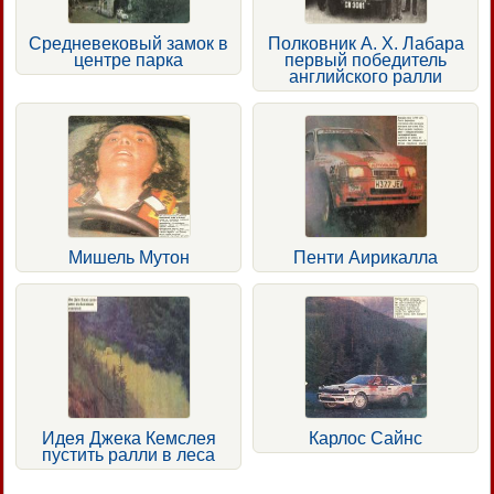
Средневековый замок в
Полковник А. X. Лабара
центре парка
первый победитель
английского ралли
Мишель Мутон
Пенти Аирикалла
Идея Джека Кемслея
Карлос Сайнс
пустить ралли в леса