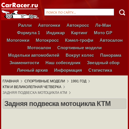
Ралли
Автогонки
Автокросс
Ле-Ман
Формула 1
Индикар
Картинг
Мото GP
Мотогонки
Мотокросс
Кэмел-трофи
Автосалон
Мотосалон
Спортивные модели
Модельки автомобилей
Вокруг колес
Панорама
Знаменитости
Наш собеседник
Звездный сбор
Личный архив
Информация
Статистика
ГЛАВНАЯ
СПОРТИВНЫЕ МОДЕЛИ
1991 ГОД
КТМ И ВЕЛИКОЛЕПНАЯ ЧЕТВЕРКА
ЗАДНЯЯ ПОДВЕСКА МОТОЦИКЛА КТМ
Задняя подвеска мотоцикла КТМ