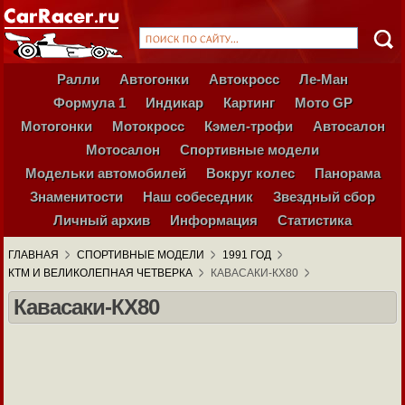
Ралли
Автогонки
Автокросс
Ле-Ман
Формула 1
Индикар
Картинг
Мото GP
Мотогонки
Мотокросс
Кэмел-трофи
Автосалон
Мотосалон
Спортивные модели
Модельки автомобилей
Вокруг колес
Панорама
Знаменитости
Наш собеседник
Звездный сбор
Личный архив
Информация
Статистика
ГЛАВНАЯ
СПОРТИВНЫЕ МОДЕЛИ
1991 ГОД
КТМ И ВЕЛИКОЛЕПНАЯ ЧЕТВЕРКА
КАВАСАКИ-КХ80
Кавасаки-КХ80