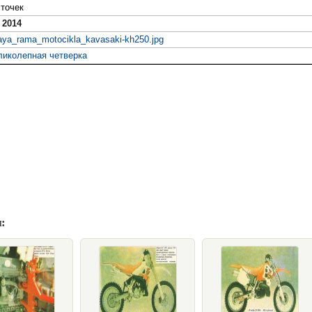
точек
 2014
ya_rama_motocikla_kavasaki-kh250.jpg
ликолепная четверка
: