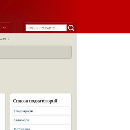
ы
Х250
Список подкатегорий
Кэмел-трофи
Автосалон
Мотосалон