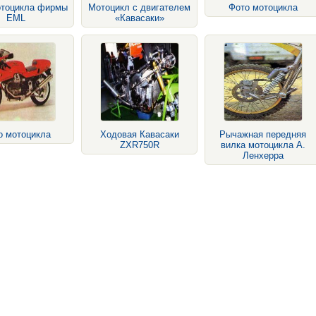
отоцикла фирмы
Мотоцикл с двигателем
Фото мотоцикла
EML
«Кавасаки»
о мотоцикла
Ходовая Кавасаки
Рычажная передняя
ZXR750R
вилка мотоцикла А.
Ленхерра