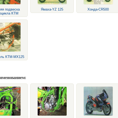
яя подвеска
Ямаха-YZ 125
Хонда-CR500
оцикла КТМ
ель КТМ-МХ125
аименованием: