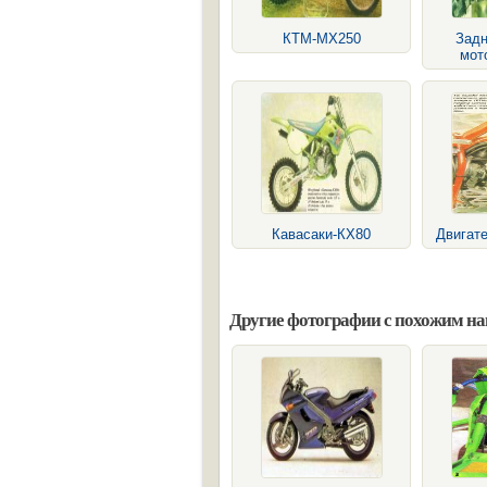
КТМ-МХ250
Задн
мот
Кавасаки-КХ80
Двигат
Другие фотографии с похожим н