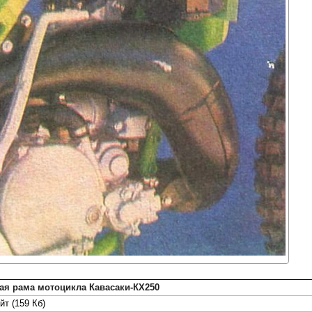
я рама мотоцикла Кавасаки-КХ250
йт (159 Кб)