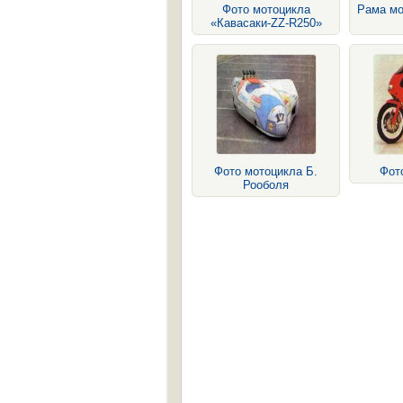
Фото мотоцикла
Рама м
«Кавасаки-ZZ-R250»
Фото мотоцикла Б.
Фот
Рооболя