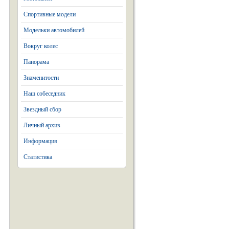
Спортивные модели
Модельки автомобилей
Вокруг колес
Панорама
Знаменитости
Наш собеседник
Звездный сбор
Личный архив
Информация
Статистика