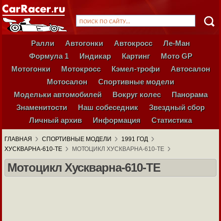
Ралли
Автогонки
Автокросс
Ле-Ман
Формула 1
Индикар
Картинг
Мото GP
Мотогонки
Мотокросс
Кэмел-трофи
Автосалон
Мотосалон
Спортивные модели
Модельки автомобилей
Вокруг колес
Панорама
Знаменитости
Наш собеседник
Звездный сбор
Личный архив
Информация
Статистика
ГЛАВНАЯ
СПОРТИВНЫЕ МОДЕЛИ
1991 ГОД
ХУСКВАРНА-610-ТЕ
МОТОЦИКЛ ХУСКВАРНА-610-ТЕ
Мотоцикл Хускварна-610-ТЕ