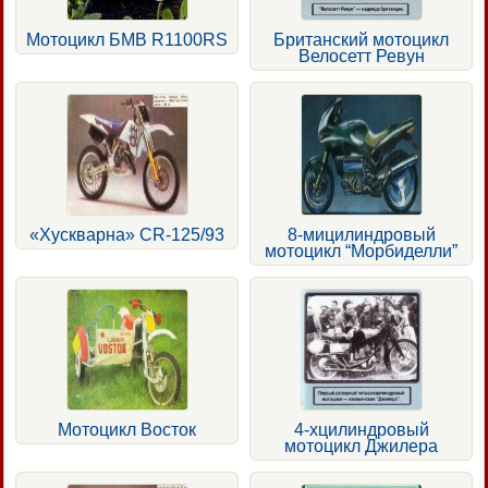
Мотоцикл БМВ R1100RS
Британский мотоцикл
Велосетт Ревун
«Хускварна» CR-125/93
8-мицилиндровый
мотоцикл “Морбиделли”
Мотоцикл Восток
4-хцилиндровый
мотоцикл Джилера