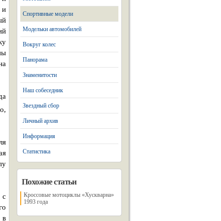
 и
Спортивные модели
ый
Модельки автомобилей
ий
ку
Вокруг колес
ны
Панорама
на
Знаменитости
Наш собеседник
да
Звездный сбор
о,
Личный архив
Информация
ля
Статистика
ая
пу
Похожие статьи
Кроссовые мотоциклы «Хускварна»
 с
1993 года
го
 в