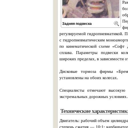
Ра
бо
об
Пе
Задняя подвеска
фи
регулируемой гидропневматикой. По
с гидропневматическим моноаморт
по кинематической схеме «Софт 
сплава. Параметры подвески кол
широких пределах, в зависимости о
Дисковые тормоза фирмы «Брем
установлены на обоих колесах.
Специалисты отмечают высокую 
экстремальных дорожных условиях.
Технические характеристик
Двигатель: рабочий объем цилиндр
степень сжатия — 10:1; карбюрато