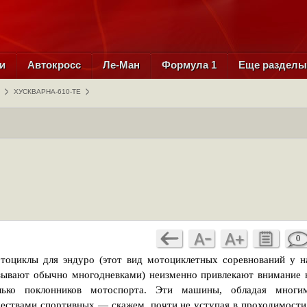
и
Автокросс
Ле-Ман
Формула 1
Еще раздел
ХУСКВАРНА-610-ТЕ
0
тоциклы для эндуро (этот вид мотоциклетных соревнований у н
зывают обычно многодневками) неизменно привлекают внимание 
лько поклонников мотоспорта. Эти машины, обладая многи
чествами спортивных — скажем, почти не уступая в проходимости