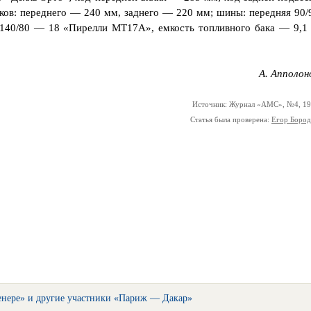
ов: переднего — 240 мм, заднего — 220 мм; шины: передняя 90/
40/80 — 18 «Пирелли МТ17А», емкость топливного бака — 9,1 
А. Апполон
Источник: Журнал «АМС», №4, 1
Статья была проверена:
Егор Боро
Тенере» и другие участники «Париж — Дакар»