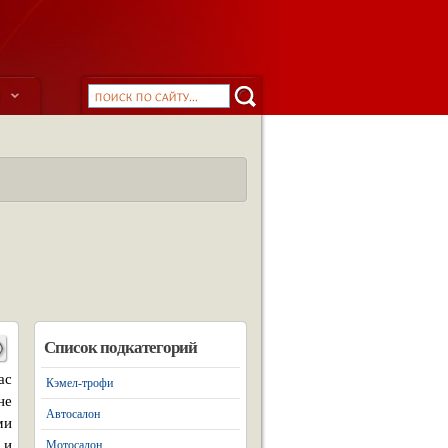
ы
Список подкатегорий
ас
Кэмел-трофи
не
Автосалон
ми
 и
Мотосалон