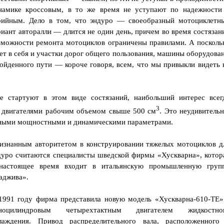
намике кроссовым, в то же время не уступают по надежности
рийным. Дело в том, что эндуро — своеобразный мотоциклетн
риант авторалли — длится не один день, причем во время состязан
зможности ремонта мотоциклов ограничены правилами. А посколь
ет в себя и участки дорог общего пользования, машины оборудова
ойденного пути — короче говоря, всем, что мы привыкли видеть 
е стартуют в этом виде состязаний, наибольший интерес всег
3
 двигателями рабочим объемом свыше 500 см
. Это неудивительн
ьными мощностными и динамическими параметрами.
изнанным авторитетом в конструировании тяжелых мотоциклов д
дуро считаются специалисты шведской фирмы «Хускварна», котор
настоящее время входит в итальянскую промышленную груп
аджива».
1991 году фирма представила новую модель «Хускварна-610-ТЕ»
ноцилиндровым четырехтактным двигателем жидкостно
лаждения. Привод распределительного вала, расположенного