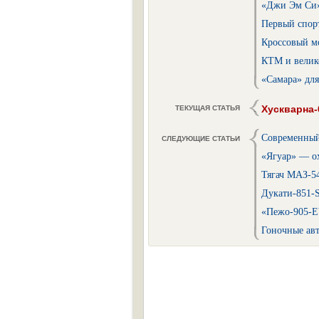
«Джи Эм Си»
Первый спор
Кроссовый м
КТМ и велик
«Самара» для
Хускварна-
ТЕКУЩАЯ СТАТЬЯ
Современный
СЛЕДУЮЩИЕ СТАТЬИ
«Ягуар» — о
Тягач МАЗ-54
Дукати-851-
«Пежо-905-E
Гоночные ав