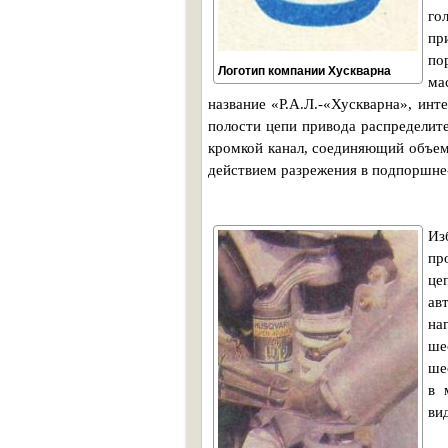
го
пр
по
Логотип компании Хускварна
ма
название «Р.А.Л.-«Хускварна», инт
полости цепи привода распределит
кромкой канал, соединяющий объем
действием разрежения в подпоршне-
Из
пр
це
ав
на
ше
ше
в 
вид