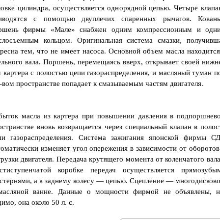
ловке цилиндра, осуществляется однорядной цепью. Четыре клапа
иводятся с помощью двуплечих спаренных рычагов. Кован
ршень фирмы «Мале» снабжен одним компрессионным и одн
слосъемным кольцом. Оригинальная система смазки, получивш
ересна тем, что не имеет насоса. Основной объем масла находится
ельного вала. Поршень, перемещаясь вверх, открывает своей нижн
 картера с полостью цепи газораспределения, и масляный туман п
вом пространстве попадает к смазываемым частям двигателя.
быток масла из картера при повышении давления в подпоршнев
остранстве вновь возвращается через специальный клапан в полос
пи газораспределения. Система зажигания японской фирмы С
томатически изменяет угол опережения в зависимости от оборотов
грузки двигателя. Передача крутящего момента от коленчатого вала
стиступенчатой коробке передач осуществляется прямозубы
стернями, а к заднему колесу — цепью. Сцепление — многодисково
масляной ванне. Данные о мощности фирмой не объявлены, н
имо, она около 50 л. с.