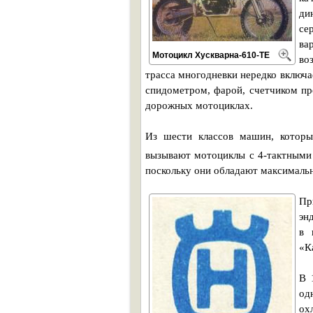
ди
се
ва
Мотоцикл Хускварна-610-ТЕ
во
трасса многодневки нередко включа
спидометром, фарой, счетчиком пр
дорожных мотоциклах.
Из шести классов машин, которы
вызывают мотоциклы с 4-тактными
поскольку они обладают максимал
Пр
эн
в 
«К
В 
од
ох