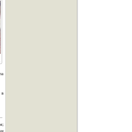
па
 в
м;
ки