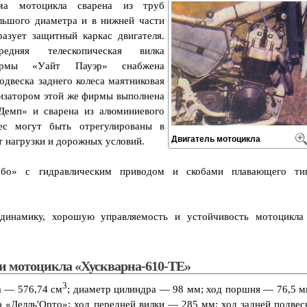
ма мотоцикла сварена из труб
льшого диаметра и в нижней части
разует защитный каркас двигателя.
редняя телескопическая вилка
рмы «Уайт Пауэр» снабжена
двеска заднего колеса маятниковая
изатором этой же фирмы выполнена
Демп» и сварена из алюминиевого
ес могут быть отрегулированы в
Двигатель мотоцикла
т нагрузки и дорожных условий.
бо» с гидравлическим приводом и скобами плавающего ти
динамику, хорошую управляемость и устойчивость мотоцикла
и мотоцикла «Хускварна-610-ТЕ»
3
а — 576,74 см
; диаметр цилиндра — 98 мм; ход поршня — 76,5 м
р «Делль'Орто»; ход передней вилки — 285 мм; ход задней подвес