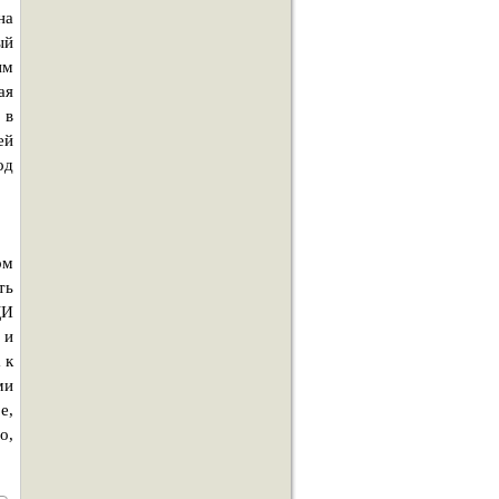
на
ый
им
ая
 в
ей
од
ом
ть
ДИ
 и
 к
ми
е,
о,