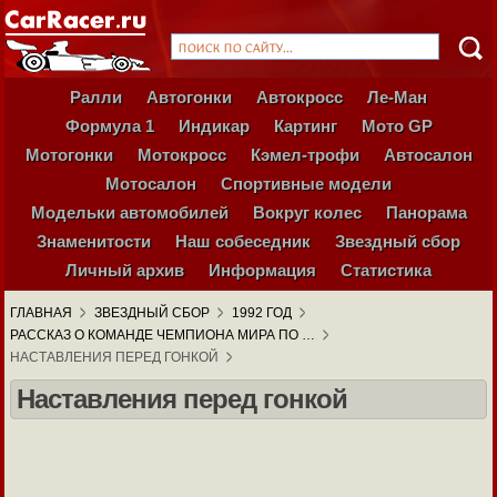
Ралли
Автогонки
Автокросс
Ле-Ман
Формула 1
Индикар
Картинг
Мото GP
Мотогонки
Мотокросс
Кэмел-трофи
Автосалон
Мотосалон
Спортивные модели
Модельки автомобилей
Вокруг колес
Панорама
Знаменитости
Наш собеседник
Звездный сбор
Личный архив
Информация
Статистика
ГЛАВНАЯ
ЗВЕЗДНЫЙ СБОР
1992 ГОД
РАССКАЗ О КОМАНДЕ ЧЕМПИОНА МИРА ПО …
НАСТАВЛЕНИЯ ПЕРЕД ГОНКОЙ
Наставления перед гонкой