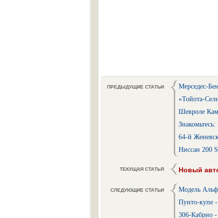
Мерседес-Бен
ПРЕДЫДУЩИЕ СТАТЬИ
«Тойота-Сел
Шевроле Кама
Знакомьтесь
64-й Женевск
Ниссан 200 S
Новый авто
ТЕКУЩАЯ СТАТЬЯ
Модель Альфа
СЛЕДУЮЩИЕ СТАТЬИ
Пунто-купе -
306-Кабрио -