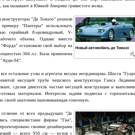
, как называют в Южной Америке гривистого волка.
 конструкторы "Де Томазо" решили
примеру "Пантеры" использовать
ью серийный 8-цилиндровый, V-
абочего объема. Однако вместо
 "Форда" остановили свой выбор на
Новый автомобиль де Томазо
ощностью 304 л.с. Была применена
 "Ауди-S4".
 все остальные узлы и агрегаты весьма неординарны. Шасси "Гуар
енитой несущей трубе чешского конструктора Ганса Ледвинк
льше, сделав двигатель частью несущей конструкции и выполнив
отовых материалов. Интересна задняя подвеска с горизонталь
по своей анатомии напоминающая гоночную.
 отличие от всех предыдущих "Де
лись специалистами фирмы "Гиа",
спроектировано своими дизайнерами
низкий — всего 950 см — кузов с