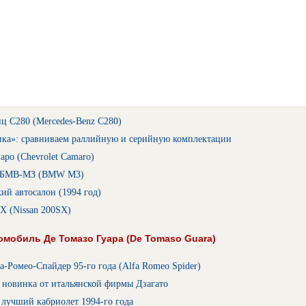
ц С280 (Mercedes-Benz C280)
ика»: сравниваем раллийную и серийную комплектации
ро (Chevrolet Camaro)
: БМВ-МЗ (BMW M3)
ий автосалон (1994 год)
X (Nissan 200SX)
мобиль Де Томазо Гуара (De Tomaso Guara)
-Ромео-Спайдер 95-го года (Alfa Romeo Spider)
 новинка от итальянской фирмы Дзагато
 лучший кабриолет 1994-го года