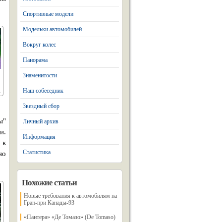
Спортивные модели
Модельки автомобилей
Вокруг колес
Панорама
Знаменитости
Наш собеседник
Звездный сбор
ы"
Личный архив
и.
Информация
 к
Статистика
но
Похожие статьи
Новые требования к автомобилям на
Гран-при Канады-93
«Пантера» «Де Томазо» (De Tomaso)