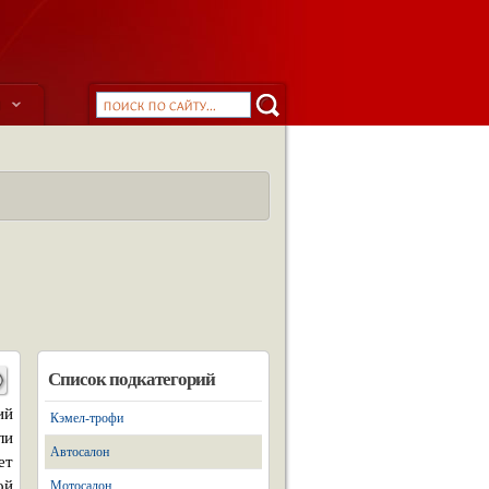
ы
Список подкатегорий
ий
Кэмел-трофи
ли
Автосалон
ет
ой
Мотосалон