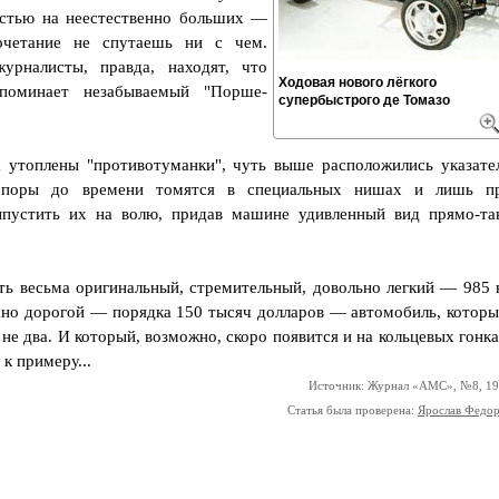
стью на неестественно больших —
четание не спутаешь ни с чем.
урналисты, правда, находят, что
Ходовая нового лёгкого
апоминает незабываемый "Порше-
супербыстрого де Томазо
а утоплены "противотуманки", чуть выше расположились указате
 поры до времени томятся в специальных нишах и лишь п
ыпустить их на волю, придав машине удивленный вид прямо-та
ть весьма оригинальный, стремительный, довольно легкий — 985 к
но дорогой — порядка 150 тысяч долларов — автомобиль, которы
 не два. И который, возможно, скоро появится и на кольцевых гонка
к примеру...
Источник: Журнал «АМС», №8, 1
Статья была проверена:
Ярослав Федо