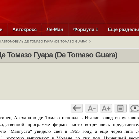
и
Автокросс
Ле-Ман
Формула 1
Еще раздел
 АВТОМОБИЛЬ ДЕ ТОМАЗО ГУАРА (DE TOMASO GUARA)
 Томазо Гуара (De Tomaso Guara)
0
ентинец Алехандро де Томазо основал в Италии завод выпускавш
водственной программе фирмы часто встречались представите
упе "Мангуста" увидело свет в 1965 году, а еще через пять л
ра", которую выпускают в Модене до сих пор. Нынешней весн