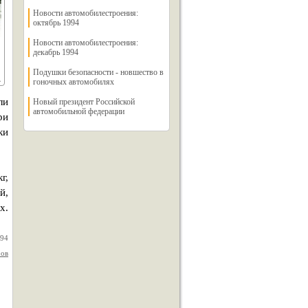
Новости автомобилестроения:
октябрь 1994
Новости автомобилестроения:
декабрь 1994
Подушки безопасности - новшество в
гоночных автомобилях
ли
Новый президент Российской
автомобильной федерации
ри
ки
г,
й,
х.
994
ров