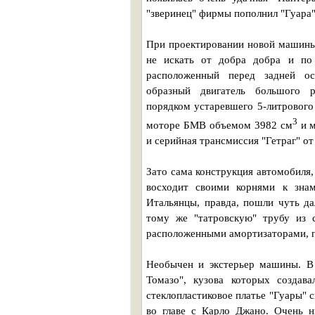
"зверинец" фирмы пополнил "Гуара"
При проектировании новой машины
не искать от добра добра и по 
расположенный перед задней ос
образный двигатель большого р
порядком устаревшего 5-литрового
3
моторе БМВ объемом 3982 см
и м
и серийная трансмиссия "Гетраг" от
Зато сама конструкция автомобиля,
восходит своими корнями к знам
Итальянцы, правда, пошли чуть да
тому же "татровскую" трубу из с
расположенными амортизаторами, 
Необычен и экстерьер машины. В
Томазо", кузова которых создава
стеклопластиковое платье "Гуары" 
во главе с Карло Джано. Очень 