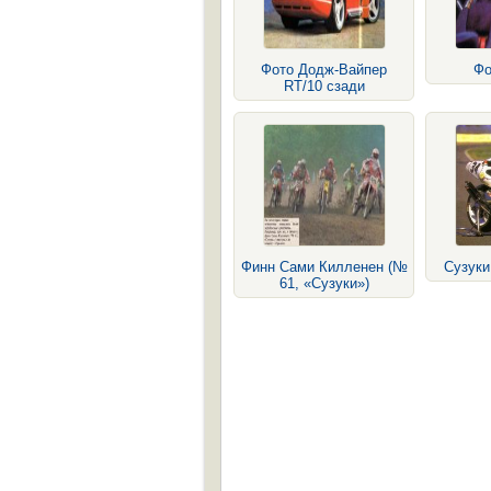
Фото Додж-Вайпер
Фо
RT/10 сзади
Финн Сами Килленен (№
Сузук
61, «Сузуки»)