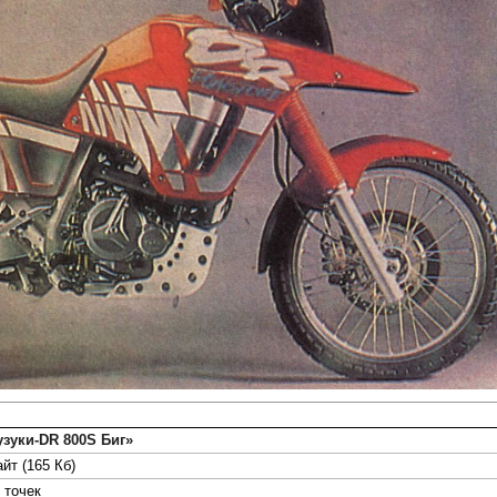
зуки-DR 800S Биг»
йт (165 Кб)
точек