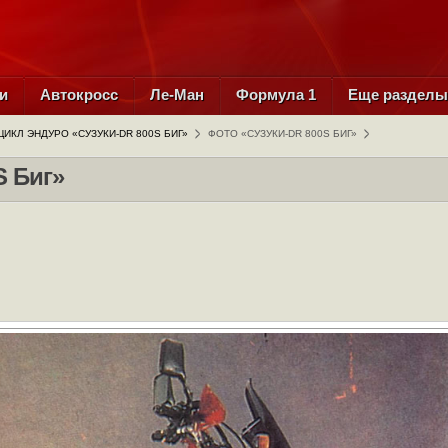
и
Автокросс
Ле-Ман
Формула 1
Еще раздел
ИКЛ ЭНДУРО «СУЗУКИ-DR 800S БИГ»
ФОТО «СУЗУКИ-DR 800S БИГ»
S Биг»