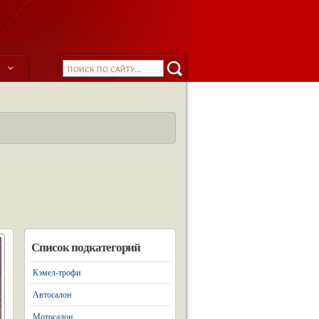
ы
Список подкатегорий
Кэмел-трофи
Автосалон
Мотосалон