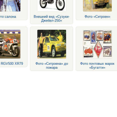
то салона
Внешний вид «Сузуки-
Фото «Ситроен»
Джебел-250»
и RGV500 XR79
Фото «Ситроена» до
Фото почтовых марок
пожара
«Бугатти»