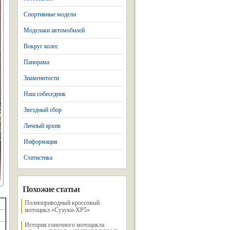
Спортивные модели
Модельки автомобилей
Вокруг колес
Панорама
Знаменитости
Наш собеседник
Звездный сбор
Личный архив
Информация
Статистика
Похожие статьи
Полноприводный кроссовый
мотоцикл «Сузуки-ХР5»
История гоночного мотоцикла