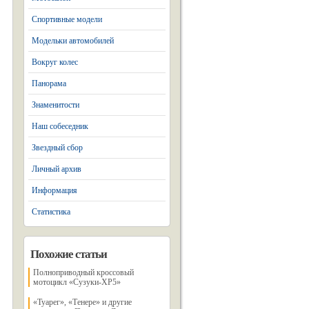
Спортивные модели
Модельки автомобилей
Вокруг колес
Панорама
Знаменитости
Наш собеседник
Звездный сбор
Личный архив
Информация
Статистика
Похожие статьи
Полноприводный кроссовый
мотоцикл «Сузуки-ХР5»
«Туарег», «Тенере» и другие