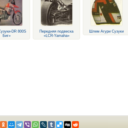
Сузуки-DR 800S
Передняя подвеска
Шлем Агури Сузуки
Биг»
«LCR-Yamaha»