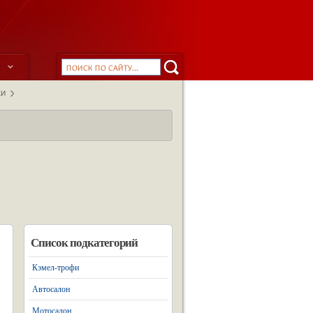
ы
КИ
Список подкатегорий
Кэмел-трофи
Автосалон
Мотосалон