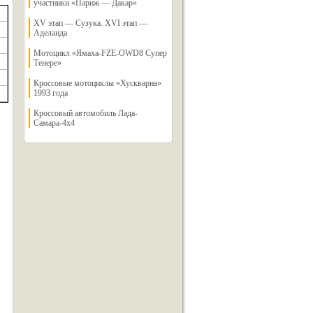
участники «Париж — Дакар»
XV этап — Сузука. XVI этап —
Аделаида
Мотоцикл «Ямаха-FZE-OWD8 Супер
Тенере»
Кроссовые мотоциклы «Хускварна»
1993 года
Кроссовый автомобиль Лада-
Самара-4х4