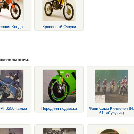
совая Хонда
Кроссовый Сузуки
аименованием:
-РГВ250-Гамма
Передняя подвеска
Финн Сами Килленен (
61, «Сузуки»)