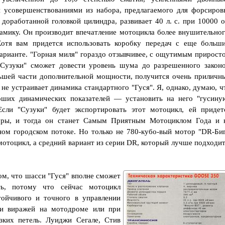
усовершенствованиями из набора, предлагаемого для форсиров
доработанной головкой цилиндра, развивает 40 л. с. при 10000 о
мику. Он производит впечатление мотоцикла более внушительног
Хотя вам придется использовать коробку передач с еще больш
варианте. "Горная миля" гораздо отзывчивее, с ощутимым прирост
"Сузуки" сможет довести уровень шума до разрешенного закон
льшей части дополнительной мощности, получится очень приличн
 не устраивает динамика стандартного "Гуся". Я, однако, думаю, ч
оших динамических показателей — установить на него "гусину
сли "Сузуки" будет экспортировать этот мотоцикл, ей придет
уры, и тогда он станет Самым Приятным Мотоциклом Года и 
ном городском потоке. Но только не 780-кубо-вый мотор "DR-Биг
отоцикл, а средний вариант из серии DR, который лучше подходит
ом, что шасси "Гуся" вполне сможет
ь, потому что сейчас мотоцикл
тойчивого и точного в управлении
и виражей на мотодроме или при
зких петель. Луиджи Сегале, Стив