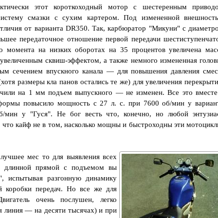
актически этот короткоходный мотор с шестеренным привод
систему смазки с сухим картером. Под измененной внешност
тличия от варианта DR350. Так, карбюратор "Микуни" с диаметр
ьшее передаточное отношение первой передачи шестиступенчат
о момента на низких оборотах на 35 процентов увеличена мас
 увеличенным сквиш-эффектом, а также немного измененная голов
ым сечением впускного канала — для повышения давления смес
хотя размеры кла панов остались те же) для увеличения перекрыти
ичили на 1 мм подъем выпускного — не изменен. Все это вместе
формы повысило мощность с 27 л. с. при 7600 об/мин у вариан
б/мин у "Гуся". Не бог весть что, конечно, но любой энтузиа
 что кайф не в том, насколько мощны и быстроходны эти мотоцикл
лучшее мес то для выявления всех
а длинной прямой с подъемом вы
", испытывая разгонную динамику
й коробки передач. Но все же для
вигатель очень послушен, легко
я линия — на десяти тысячах) и при