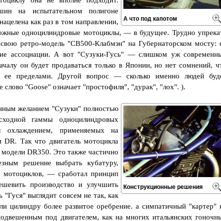
тоциклу она не вполне подходит.
ин на испытательном полигоне
А что под капотом
нацелена как раз в том направлении,
рожные одноцилиндровые мотоциклы, — в будущее. Трудно упрека
 свою ретро-модель "СВ500-Клабмэн" на Губернаторском мосту: 
кие ассоциации. А вот "Сузуки-Гусь" — слишком уж современн
ачалу он будет продаваться только в Японии, но нет сомнений, ч
а ее пределами. Другой вопрос — сколько именно людей буд
 слово "Goose" означает "простофиля", "дурак", "лох". ).
енным желанием "Сузуки" полностью
осходной гаммы одноцилиндровых
м охлаждением, применяемых на
и DR. Так что двигатель мотоцикла
а модели DR350. Это также частично
езным решение выбрать кубатуру,
мотоциклов, — сработал принцип
ешевить производство и улучшить
Конструкционные решения
 "Гуся" выглядит совсем не так, как
и цилиндру более развитое оребрение. а симпатичный "картер" 
подвешенным под двигателем, как на многих итальянских гоночн