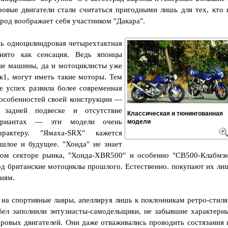
овые двигатели стали считаться пригодными лишь для тех, кто 
ород воображает себя участником "Дакара".
сь одноцилиндровая четырехтактная
нято как сенсация. Ведь японцы
ые машины, да и мотоциклисты уже
к1, могут иметь такие моторы. Тем
е успех развила более современная
особенностей своей конструкции —
 задней подвеске и отсутствие
Классическая и тюнингованная
вариантах — эти модели очень
модели
актеру. "Ямаха-SRX" кажется
шлое и будущее. "Хонда" не знает
этом секторе рынка, "Хонда-XBR500" и особенно "СВ500-Клабмэн
од британские мотоциклы прошлого. Естественно. покупают их ли
ням.
 на спортивные лавры, апеллируя лишь к поклонникам ретро-стиля
бел заполнили энтузиасты-самодельщики, не забывшие характерн
ровых двигателей. Они даже отваживались проводить состязания 