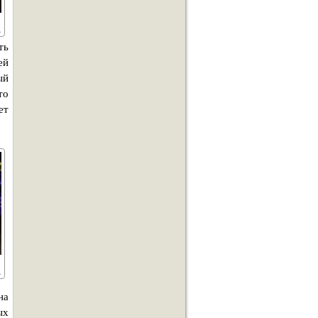
ть
ей
ый
то
ет
на
ых