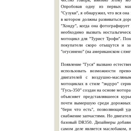
честно говоря, именно этому мо
Опробовав одну из первых маш
"Сузуки", я обнаружил, что вся она 
в котором должны развиваться до
"Хонду", когда она фотографирует
необходимо вызвать ностальгичес
мотоцикл для "Турист Трофи". Пон
покупатели скоро отыщутся и з
"огусинено" (на американском слэнге
Появление "Гуся" вызвано естеств
использовать возможности прев
двигателей с воздушно-масляны
мотоциклах в стиле "эндуро" сери
"Гусь-350" создан на основе мотор
объясняет представлявшееся курь
почти вымершую среди дорожных 
"бери что есть", позволяющий уд
снабжение запчастями. Но двигатель
базовый DR350. Дизайнеры добавил
самом деле является маслобаком, 