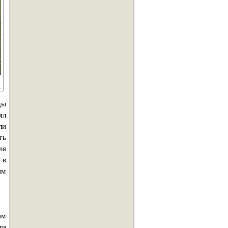
ды
ял
ли
ть
ля
 в
им
ым
ми