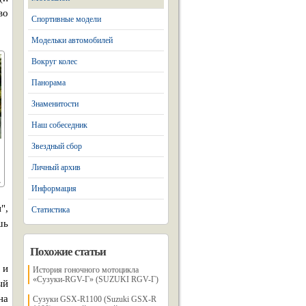
во
Спортивные модели
Модельки автомобилей
Вокруг колес
Панорама
Знаменитости
Наш собеседник
Звездный сбор
Личный архив
Информация
",
Статистика
шь
Похожие статьи
 и
История гоночного мотоцикла
«Сузуки-RGV-Г» (SUZUKI RGV-Г)
ый
на
Сузуки GSX-R1100 (Suzuki GSX-R