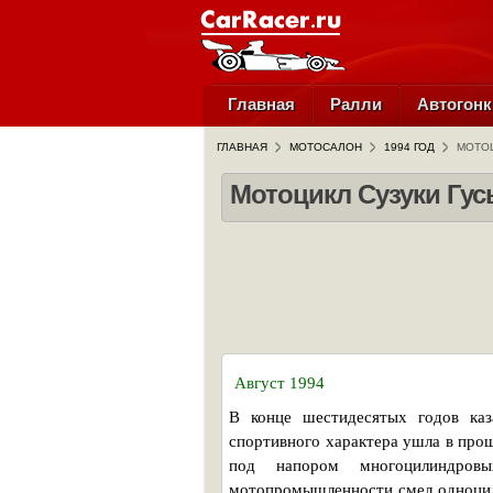
Главная
Ралли
Автогонк
ГЛАВНАЯ
МОТОСАЛОН
1994 ГОД
МОТОЦ
Мотоцикл Сузуки Гусь
Август 1994
В конце шестидесятых годов каз
спортивного характера ушла в про
под напором многоцилиндровы
мотопромышленности смел одноцил