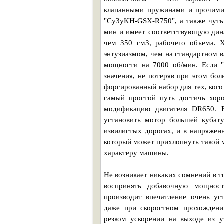
клапанными пружинами и прочими 
"Cy3yKH-GSX-R750", а также чуть 
мин и имеет соответствующую дина
чем 350 см3, рабочего объема. 
энтузиазмом, чем на стандартном 
мощности на 7000 об/мин. Если 
значения, не потеряв при этом бо
форсированный набор для тех, кого
самый простой путь достичь хор
модификацию двигателя DR650. Е
установить мотор большей кубат
извилистых дорогах, и в напряжен
который может прихлопнуть такой м
характеру машины.
Не возникает никаких сомнений в т
воспринять добавочную мощност
производит впечатление очень ус
даже при скоростном прохождени
резком ускорении на выходе из у