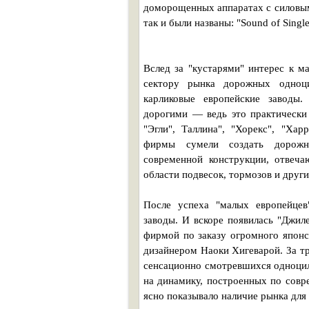
доморощенных аппаратах с силовым
так и были названы: "Sound of Singl
Вслед за "кустарями" интерес к м
сектору рынка дорожных одноци
карликовые европейские заводы
дорогими — ведь это практически 
"Эгли", Таллина", "Хорекс", "Хар
фирмы сумели создать дорожн
современной конструкции, отвеча
области подвесок, тормозов и друг
После успеха "малых европейцев
заводы. И вскоре появилась "Джил
фирмой по заказу огромного японс
дизайнером Наоки Хигеварой. За тр
сенсационно смотревшихся одноцил
на динамику, построенных по совр
ясно показывало наличие рынка для