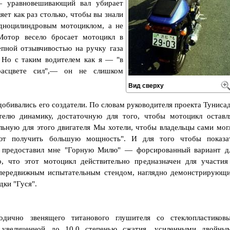
 уравновешивающий вал убирает
ет как раз столько, чтобы вы знали
дноцилиндровым мотоциклом, а не
Мотор весело бросает мотоцикл в
епной отзывчивостью на ручку газа
Но с таким водителем как я — "в
асцвете сил",— он не слишком
Вид сверху
добивались его создатели. По словам руководителя проекта Туниса
елю динамику, достаточную для того, чтобы мотоцикл оставл
ельную для этого двигателя Мы хотели, чтобы владельцы сами мог
ют получить большую мощность". И для того чтобы показа
о предоставил мне "Горную Милю" — форсированный вариант д
, что этот мотоцикл действительно предназначен для участия
 передвижным испытательным стендом, наглядно демонстрирующ
ки "Гуся".
ично звенящего титанового глушителя со стеклопластиков
увеличенной до 10,0 степенью сжатия, усиленными двойны