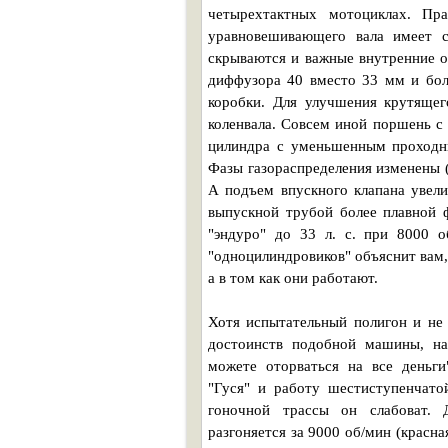
четырехтактных мотоциклах. Пр
уравновешивающего вала имеет 
скрываются и важные внутренние о
диффузора 40 вместо 33 мм и бол
коробки. Для улучшения крутящег
коленвала. Совсем иной поршень с
цилиндра с уменьшенным проходн
Фазы газораспределения изменены (
А подъем впускного клапана увел
выпускной трубой более плавной 
"эндуро" до 33 л. с. при 8000 о
"одноцилиндровиков" объяснит вам,
а в том как они работают.
Хотя испытательный полигон и не 
достоинств подобной машины, н
можете оторваться на все деньги
"Гуся" и работу шестиступенчато
гоночной трассы он слабоват. Д
разгоняется за 9000 об/мин (красна