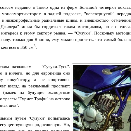
 совсем недавно в Токио одна из фирм Большой четверки показа
моноамортизатором в задней подвеске, "перевернутой" передн
и в низкопрофильные радиальные шины, и внешностью, отмеченн
 Джилера" могла бы гордиться таким мотоциклом, но его сдела
 интереса к этому сектору рынка, — "Сузуки". Поскольку мотоци
началу, только для Японии, ему можно простить, что самый больш
3
бъем всего 350 см
.
ским названием — "Сузуки-Гусь".
о и ничего, но для европейца оно
му инкубатору, а не спортивно-
ет взгляд на рекламный проспект:
 (намек на будущие экспортные
е трассы "Турист Трофи" на острове
иная шея".
ельным путем "Сузуки" попыталась
несуществующую родословную. Но,