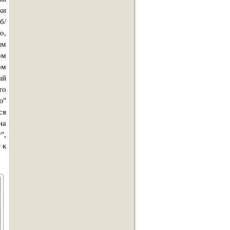
ки
б/
о,
им
ом
ом
ый
то
ю"
ся
на
",
 к