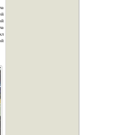
ла
ей
ой
ла
кл
ой