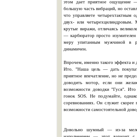
этом дает приятное ощущение —
большую часть вибраций, но оставля
что управляете четырехтактным о
двух- или четырехцилиндровым. 
крутые виражи, отличаясь великол
— карбюратор просто изумителен 
меру упитанным мужчиной в р
динамичен.
Впрочем, именно такого эффекта и 
Ито. "Наша цель — дать покупат
приятное впечатление, но не пред
доводить мотор, если они жела
возможности доводки "Гуся". Ит
гонок SOS. Не подумайте, однако
соревнованиях. Он служит скорее
возможности самостоятельной довод
Довольно шумный — из-за мелод
наполнением — этот вариант с 