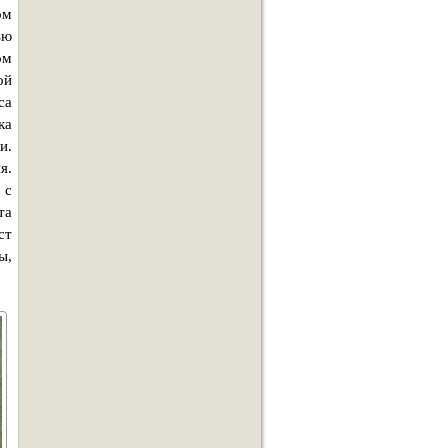
ом
ью
ом
ой
са
ка
и.
я.
 с
та
ст
ы,