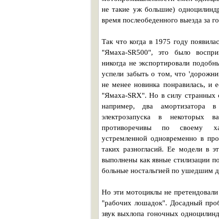
не такие уж большие) одноцилиндр
время послеобеденного выезда за г
Так что когда в 1975 году появила
"Ямаха-SR500", это было воспри
никогда не экспортировали подобн
успели забыть о том, что 'дорожни
не менее новинка понравилась, и е
"Ямаха-SRX". Но в силу странных 
например, два амортизатора в
электрозапуска в некоторых 
противоречивы по своему хар
устремленной одновременно в про
таких разногласий. Ее модели в 
выполнены как явные стилизации п
больные ностальгией по ушедшим д
Но эти мотоциклы не претендовали
"рабочих лошадок". Досадный про
звук выхлопа гоночных одноцилинд