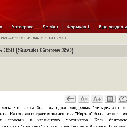
и
Автокросс
Ле-Ман
Формула 1
Еще раздел
ИКЛ СУЗУКИ ГУСЬ 350 (SUZUKI GOOSE 350)
 350 (Suzuki Goose 350)
0
алось, что эпоха больших одноцилиндровых "четырехтактнико
шлое. На гоночных трассах знаменитый "Нортон" был списан в арх
х японских и итальянских мотоциклов. Крах британск
индровых "ворчунов" и с автострад Европы и Америки. Большие 