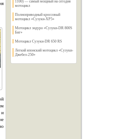
1100) — самый мощный на сегодня
ия
мотоцикл
Полноприводный кроссовый
мотоцикл «Сузуки-ХР5»
Мотоцикл эндуро «Сузуки-DR 800S
Биг»
Мотоцикл Сузуки-DR 650 RS
Легкий японский мотоцикл «Сузуки-
Джебел-250»
ой
им
 и
не
но