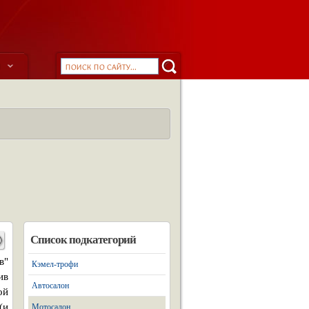
ы
Список подкатегорий
в"
Кэмел-трофи
ив
Автосалон
ой
(и
Мотосалон