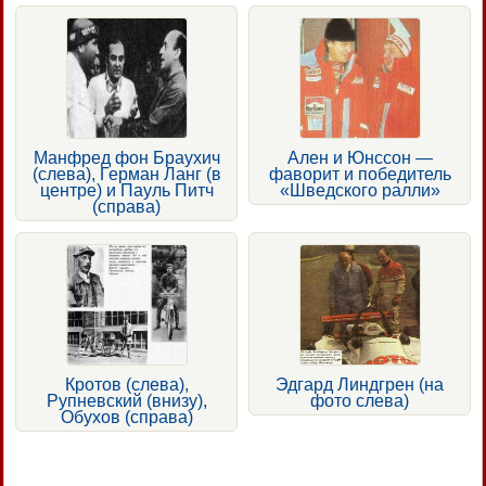
Манфред фон Браухич
Ален и Юнссон —
(слева), Герман Ланг (в
фаворит и победитель
центре) и Пауль Питч
«Шведского ралли»
(справа)
Кротов (слева),
Эдгард Линдгрен (на
Рупневский (внизу),
фото слева)
Обухов (справа)