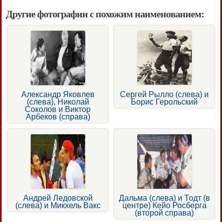
Другие фотографии с похожим наименованием:
Александр Яковлев
Сергей Рылло (слева) и
(слева), Николай
Борис Герольский
Соколов и Виктор
Арбеков (справа)
Андрей Ледовской
Дальма (слева) и Тодт (в
(слева) и Микхель Вакс
центре) Кейо Росберга
(второй справа)