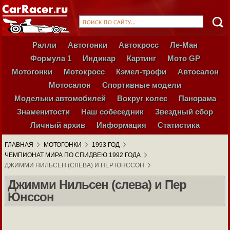
Ралли
Автогонки
Автокросс
Ле-Ман
Формула 1
Индикар
Картинг
Мото GP
Мотогонки
Мотокросс
Кэмел-трофи
Автосалон
Мотосалон
Спортивные модели
Модельки автомобилей
Вокруг колес
Панорама
Знаменитости
Наш собеседник
Звездный сбор
Личный архив
Информация
Статистика
ГЛАВНАЯ
МОТОГОНКИ
1993 ГОД
ЧЕМПИОНАТ МИРА ПО СПИДВЕЮ 1992 ГОДА
ДЖИММИ НИЛЬСЕН (СЛЕВА) И ПЕР ЮНССОН
Джимми Нильсен (слева) и Пер
Юнссон