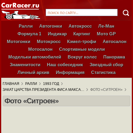
Ралли
Автогонки
Автокросс
Ле-Ман
Формула 1
Индикар
Картинг
Мото GP
Мотогонки
Мотокросс
Кэмел-трофи
Автосалон
Мотосалон
Спортивные модели
Модельки автомобилей
Вокруг колес
Панорама
Знаменитости
Наш собеседник
Звездный сбор
Личный архив
Информация
Статистика
ГЛАВНАЯ
РАЛЛИ
1993 ГОД
ЗАКАТ ЦАРСТВА ПРЕЗИДЕНТА ФИСА МАКСА…
ФОТО «СИТРОЕН»
Фото «Ситроен»