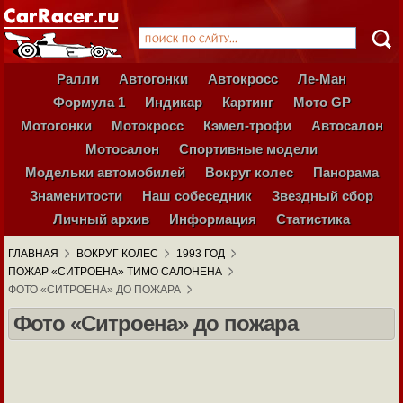
Ралли
Автогонки
Автокросс
Ле-Ман
Формула 1
Индикар
Картинг
Мото GP
Мотогонки
Мотокросс
Кэмел-трофи
Автосалон
Мотосалон
Спортивные модели
Модельки автомобилей
Вокруг колес
Панорама
Знаменитости
Наш собеседник
Звездный сбор
Личный архив
Информация
Статистика
ГЛАВНАЯ
ВОКРУГ КОЛЕС
1993 ГОД
ПОЖАР «СИТРОЕНА» ТИМО САЛОНЕНА
ФОТО «СИТРОЕНА» ДО ПОЖАРА
Фото «Ситроена» до пожара