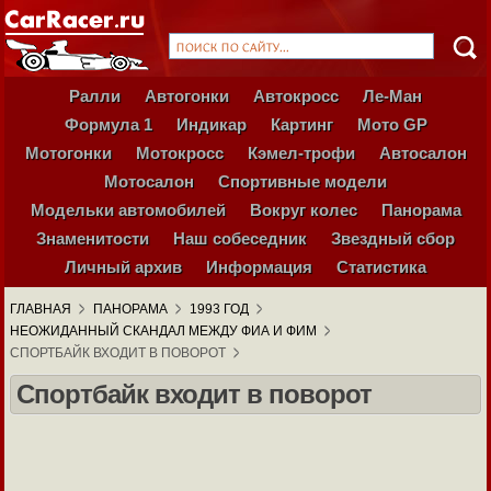
Ралли
Автогонки
Автокросс
Ле-Ман
Формула 1
Индикар
Картинг
Мото GP
Мотогонки
Мотокросс
Кэмел-трофи
Автосалон
Мотосалон
Спортивные модели
Модельки автомобилей
Вокруг колес
Панорама
Знаменитости
Наш собеседник
Звездный сбор
Личный архив
Информация
Статистика
ГЛАВНАЯ
ПАНОРАМА
1993 ГОД
НЕОЖИДАННЫЙ СКАНДАЛ МЕЖДУ ФИА И ФИМ
СПОРТБАЙК ВХОДИТ В ПОВОРОТ
Спортбайк входит в поворот