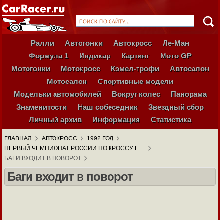
Ралли
Автогонки
Автокросс
Ле-Ман
Формула 1
Индикар
Картинг
Мото GP
Мотогонки
Мотокросс
Кэмел-трофи
Автосалон
Мотосалон
Спортивные модели
Модельки автомобилей
Вокруг колес
Панорама
Знаменитости
Наш собеседник
Звездный сбор
Личный архив
Информация
Статистика
ГЛАВНАЯ
АВТОКРОСС
1992 ГОД
ПЕРВЫЙ ЧЕМПИОНАТ РОССИИ ПО КРОССУ Н…
БАГИ ВХОДИТ В ПОВОРОТ
Баги входит в поворот