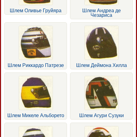
Шлем Оливье Груйяра
Шлем Андреа де
Чезариса
Шлем Риккардо Патрезе
Шлем Деймона Хилла
Шлем Микеле Альборето
Шлем Агури Сузуки