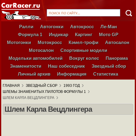
Ралли
Автогонки
Автокросс
Ле-Ман
Формула 1
Индикар
Картинг
Мото GP
Мотогонки
Мотокросс
Кэмел-трофи
Автосалон
Мотосалон
Спортивные модели
Модельки автомобилей
Вокруг колес
Панорама
Знаменитости
Наш собеседник
Звездный сбор
Личный архив
Информация
Статистика
ГЛАВНАЯ
ЗВЕЗДНЫЙ СБОР
1993 ГОД
ШЛЕМЫ ЗНАМЕНИТЫХ ПИЛОТОВ ФОРМУЛЫ 1
ШЛЕМ КАРЛА ВЕЦДЛИНГЕРА
Шлем Карла Вецдлингера