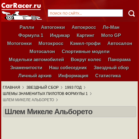
Ралли
Автогонки
Автокросс
Ле-Ман
Формула 1
Индикар
Картинг
Мото GP
Мотогонки
Мотокросс
Кэмел-трофи
Автосалон
Мотосалон
Спортивные модели
Модельки автомобилей
Вокруг колес
Панорама
Знаменитости
Наш собеседник
Звездный сбор
Личный архив
Информация
Статистика
ГЛАВНАЯ
ЗВЕЗДНЫЙ СБОР
1993 ГОД
ШЛЕМЫ ЗНАМЕНИТЫХ ПИЛОТОВ ФОРМУЛЫ 1
ШЛЕМ МИКЕЛЕ АЛЬБОРЕТО
Шлем Микеле Альборето