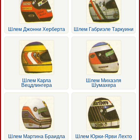
Шлем Джонни Херберта
Шлем Габриэле Таркуини
Шлем Карла
Шлем Михаэля
Вецдлингера
Шумахера
Шлем Мартина Браидла
Шлем Юрки-Ярви Лехто